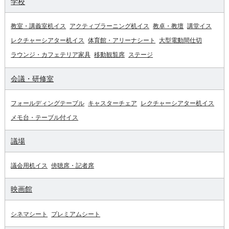
学校
教室・講義室机イス
アクティブラーニング机イス
教卓・教壇
講堂イス
レクチャーシアター机イス
体育館・アリーナシート
大型電動間仕切
ラウンジ・カフェテリア家具
移動観覧席
ステージ
会議・研修室
フォールディングテーブル
キャスターチェア
レクチャーシアター机イス
メモ台・テーブル付イス
議場
議会用机イス
傍聴席・記者席
映画館
シネマシート
プレミアムシート