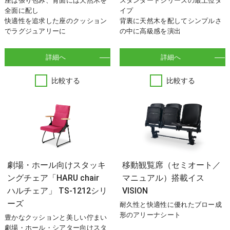
座は張り包み、背面には天然木を
スタンダードシリーズの最上位タ
全面に配し
イプ
快適性を追求した座のクッション
背裏に天然木を配してシンプルさ
でラグジュアリーに
の中に高級感を演出
詳細へ
詳細へ
比較する
比較する
劇場・ホール向けスタッキ
移動観覧席（セミオート／
ングチェア「HARU chair
マニュアル）搭載イス
ハルチェア」 TS-1212シリ
VISION
ーズ
耐久性と快適性に優れたブロー成
形のアリーナシート
豊かなクッションと美しい佇まい
劇場・ホール・シアター向けスタ