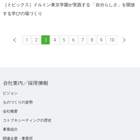
［トピックス］ドルトン東京学園が実践する 「自分らしさ」を開放
する学びの場づくり
1
前へ
2
3
4
5
6
7
8
9
10
会社案内／採用情報
ビジョン
ものづくりの姿勢
会社概要
コトブキシーティングの歴史
事業紹介
関連企業・事業所