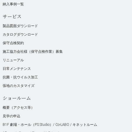
納入事例一覧
サービス
製品図面ダウンロード
カタログダウンロード
保守点検契約
施工協力会社様（保守点検作業）募集
リニューアル
日常メンテナンス
抗菌・抗ウイルス加工
張地のカスタマイズ
ショールーム
概要（アクセス等）
見学の申込
B1F 劇場・ホール（P.S Studio）/ Co-LABO / キネットルーム