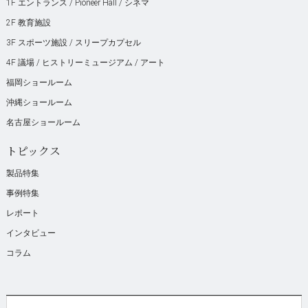
1F エントランス / Pioneer Hall / シネマ
2F 教育施設
3F スポーツ施設 / スリープカプセル
4F 議場 / ヒストリーミュージアム / アート
福岡ショールーム
沖縄ショールーム
名古屋ショールーム
トピックス
製品特集
事例特集
レポート
インタビュー
コラム