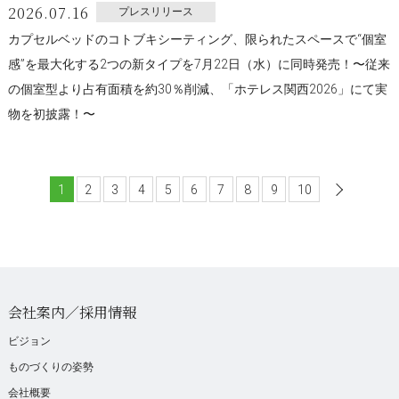
2026.07.16
プレスリリース
カプセルベッドのコトブキシーティング、限られたスペースで“個室
感”を最大化する2つの新タイプを7月22日（水）に同時発売！〜従来
の個室型より占有面積を約30％削減、「ホテレス関西2026」にて実
物を初披露！〜
1
2
3
4
5
6
7
8
9
10
次へ
会社案内／採用情報
ビジョン
ものづくりの姿勢
会社概要