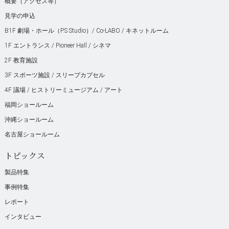
概要（アクセス等）
見学の申込
B1F 劇場・ホール（P.S Studio）/ Co-LABO / キネットルーム
1F エントランス / Pioneer Hall / シネマ
2F 教育施設
3F スポーツ施設 / スリープカプセル
4F 議場 / ヒストリーミュージアム / アート
福岡ショールーム
沖縄ショールーム
名古屋ショールーム
トピックス
製品特集
事例特集
レポート
インタビュー