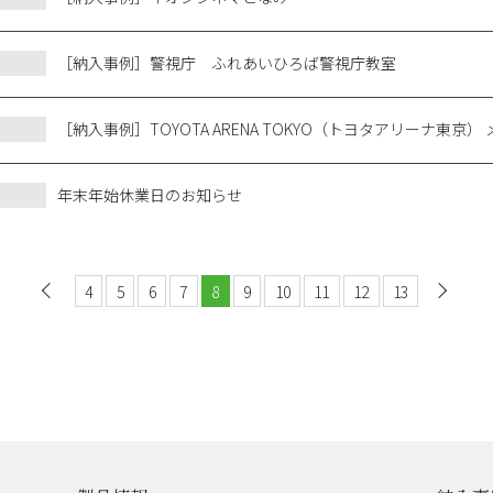
［納入事例］警視庁 ふれあいひろば警視庁教室
［納入事例］TOYOTA ARENA TOKYO（トヨタアリーナ東京
年末年始休業日のお知らせ
4
前へ
5
6
7
8
9
10
11
12
13