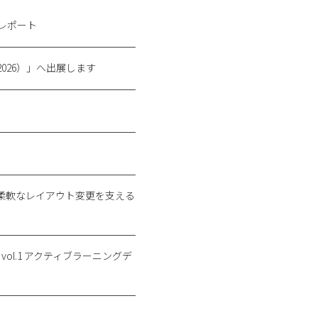
レポート
 2026）」へ出展します
柔軟なレイアウト変更を支える
it” vol.1 アクティブラーニングデ