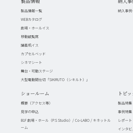
製品情報
納入事
製品情報一覧
納入事例
WEBカタログ
劇場・ホールイス
移動観覧席
講義机イス
カプセルベッド
シネマシート
舞台・可動ステージ
大型電動間仕切「SIKIRUTO（シキルト）」
ショールーム
トピッ
概要（アクセス等）
製品特集
見学の申込
事例特集
B1F 劇場・ホール（P.S Studio）/ Co-LABO / キネットル
レポート
ーム
インタビ