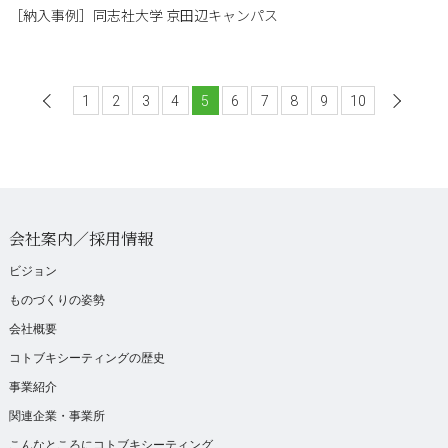
［納入事例］
同志社大学 京田辺キャンパス
1
前へ
2
3
4
5
6
7
8
9
10
会社案内／採用情報
ビジョン
ものづくりの姿勢
会社概要
コトブキシーティングの歴史
事業紹介
関連企業・事業所
こんなところにコトブキシーティング