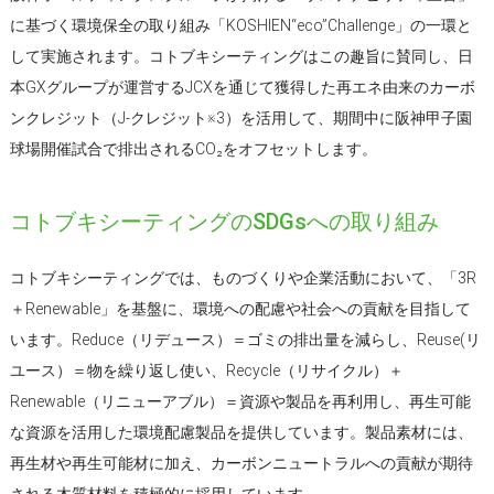
に基づく環境保全の取り組み「KOSHIEN“eco”Challenge」の一環と
して実施されます。コトブキシーティングはこの趣旨に賛同し、日
本GXグループが運営するJCXを通じて獲得した再エネ由来のカーボ
ンクレジット（J-クレジット※3）を活用して、期間中に阪神甲子園
球場開催試合で排出されるCO₂をオフセットします。
コトブキシーティングのSDGsへの取り組み
コトブキシーティングでは、ものづくりや企業活動において、「3R
＋Renewable」を基盤に、環境への配慮や社会への貢献を目指して
います。Reduce（リデュース）＝ゴミの排出量を減らし、Reuse(リ
ユース）＝物を繰り返し使い、Recycle（リサイクル）＋
Renewable（リニューアブル）＝資源や製品を再利用し、再生可能
な資源を活用した環境配慮製品を提供しています。製品素材には、
再生材や再生可能材に加え、カーボンニュートラルへの貢献が期待
される木質材料を積極的に採用しています。