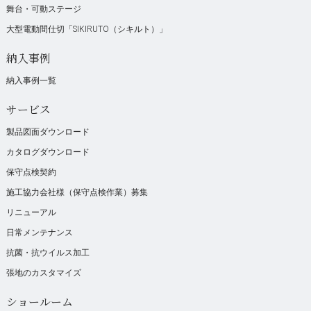
舞台・可動ステージ
大型電動間仕切「SIKIRUTO（シキルト）」
納入事例
納入事例一覧
サービス
製品図面ダウンロード
カタログダウンロード
保守点検契約
施工協力会社様（保守点検作業）募集
リニューアル
日常メンテナンス
抗菌・抗ウイルス加工
張地のカスタマイズ
ショールーム