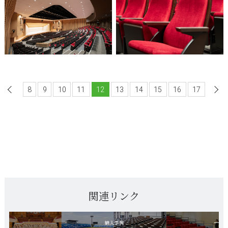
8
前へ
9
10
11
12
13
14
15
16
17
関連リンク