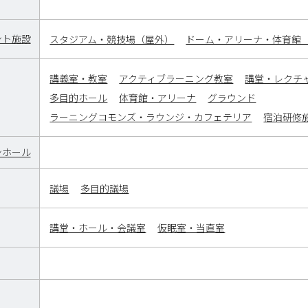
ント施設
スタジアム・競技場（屋外）
ドーム・アリーナ・体育館
講義室・教室
アクティブラーニング教室
講堂・レクチ
多目的ホール
体育館・アリーナ
グラウンド
ラーニングコモンズ・ラウンジ・カフェテリア
宿泊研修
ンホール
議場
多目的議場
講堂・ホール・会議室
仮眠室・当直室