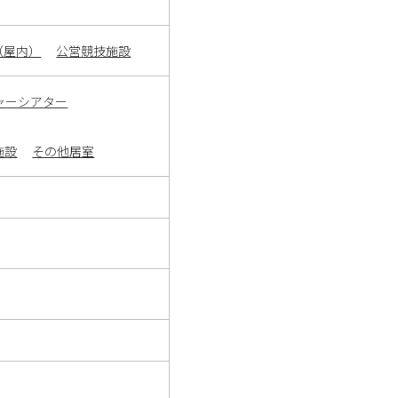
（屋内）
公営競技施設
ャーシアター
施設
その他居室