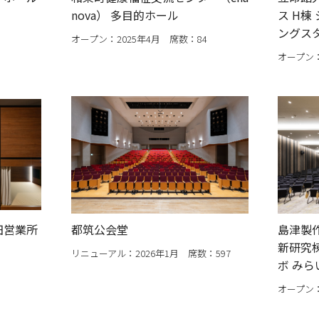
nova） 多目的ホール
ス H棟
ングス
オープン：2025年4月 席数：84
オープン：
田営業所
都筑公会堂
島津製
新研究棟
リニューアル：2026年1月 席数：597
ボ み
オープン：