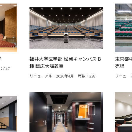
堂
福井大学医学部 松岡キャンパス B
東京都
棟 臨床大講義室
売場
：847
リニューアル：2026年4月 席数：228
リニューア