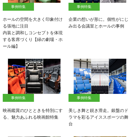
事例特集
事例特集
ホールの空間を大きく印象付け
企業の想いが形に。個性がにじ
る張地に注目
み出る会議室とホールの事例
内装と調和しコンセプトを体現
する客席づくり【緑の劇場・ホ
ール編】
事例特集
事例特集
映画鑑賞のひとときを特別にす
美しき舞と鋭き滑走。銀盤のド
る、魅力あふれる映画館特集
ラマを彩るアイススポーツの舞
台