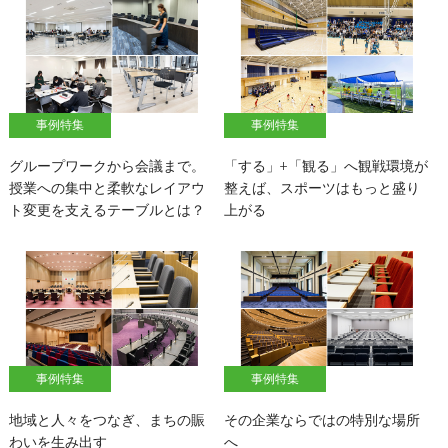
事例特集
事例特集
グループワークから会議まで。
「する」+「観る」へ観戦環境が
授業への集中と柔軟なレイアウ
整えば、スポーツはもっと盛り
ト変更を支えるテーブルとは？
上がる
事例特集
事例特集
地域と人々をつなぎ、まちの賑
その企業ならではの特別な場所
わいを生み出す
へ