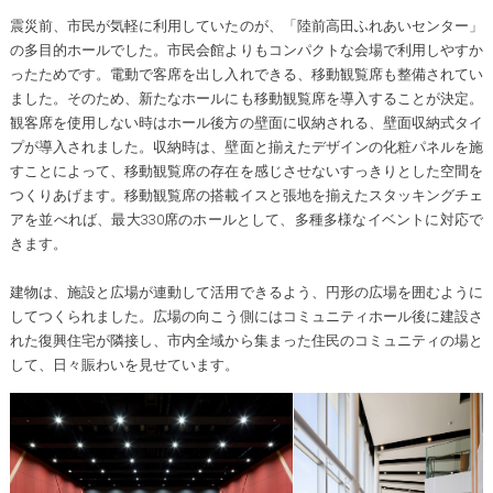
震災前、市民が気軽に利用していたのが、「陸前高田ふれあいセンター」
の多目的ホールでした。市民会館よりもコンパクトな会場で利用しやすか
ったためです。電動で客席を出し入れできる、移動観覧席も整備されてい
ました。そのため、新たなホールにも移動観覧席を導入することが決定。
観客席を使用しない時はホール後方の壁面に収納される、壁面収納式タイ
プが導入されました。収納時は、壁面と揃えたデザインの化粧パネルを施
すことによって、移動観覧席の存在を感じさせないすっきりとした空間を
つくりあげます。移動観覧席の搭載イスと張地を揃えたスタッキングチェ
アを並べれば、最大330席のホールとして、多種多様なイベントに対応で
きます。
建物は、施設と広場が連動して活用できるよう、円形の広場を囲むように
してつくられました。広場の向こう側にはコミュニティホール後に建設さ
れた復興住宅が隣接し、市内全域から集まった住民のコミュニティの場と
して、日々賑わいを見せています。