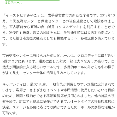
多目的ホール
「イーストピアみやこ」は、岩手県宮古市の新たな庁舎です。2018年10
月、市民交流センターと保健センターとの複合施設として建設されまし
た。宮古駅前から直通の自由通路（クロスデッキ）を利用することがで
き、利便性も抜群。震災の経験を元に、災害発生時には災害対応拠点とし
て、また被災者支援の拠点としても機能するよう、各種設備を備えていま
す。
市民交流センターに設けられた多目的ホールは、クロスデッキにほど近い
2階フロアにあります。通路に面した壁の一部は大きなガラス張りで、自
然光が間接的に入る明るいホールです。多目的ホールの外からも中の様子
がよく見え、センター全体の活気を生み出しています。
キャパシティは、最大180席。一般市民が利用しやすい規模に設計されて
います。客席は、さまざまなイベントや市民活動に使用したいという目的
のため、展開・収納ができる移動観覧席が採用されました。他の施設の視
察を経て、誰にでも簡単に操作ができるフルオートタイプの移動観覧席に
決定。ステージも必要に応じて収納ができるため、ホールの多様な活用が
可能です。