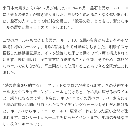
東日本大震災から6年9ヶ月が経った2017年12月、釜石市民ホールTETTO
に「釜石の第九」が響き渡りました。震災後も絶えることなく歌い継がれ
た、釜石の人々にとって特別な交響曲。「歓喜の歌」とともに、新たなホ
ールの歴史が華々しくスタートしました。
二つのホールをもつ釜石市民ホール TETTO。2層の客席から成る本格的な
劇場仕様のホールAは、1階の客席を全て可動式としました。劇場イスを
搭載した移動観覧席と、イスを設置した床ごと動くワゴン席で構成されて
います。未使用時は、全て前方に収納することが可能。そのため、本格的
なホールでありながら、平土間として使用することもできる空間が生まれ
ました。
1階の客席を収納すると、フラットなフロアが生まれます。その状態でホ
ール後方のスライディングウォールを開けると、その奥に広がるホワイエ
と一続きになるのです。さらに、ホワイエとその奥のホールB、さらにそ
の奥の広場との間に設置されたスライディングウォールをそれぞれ開ける
と、ホールAからホワイエ、ホールB、広場が一体となった広い空間が生
まれます。コンサートから平土間を使ったイベントまで、地域の多様な催
しに役立つホールです。