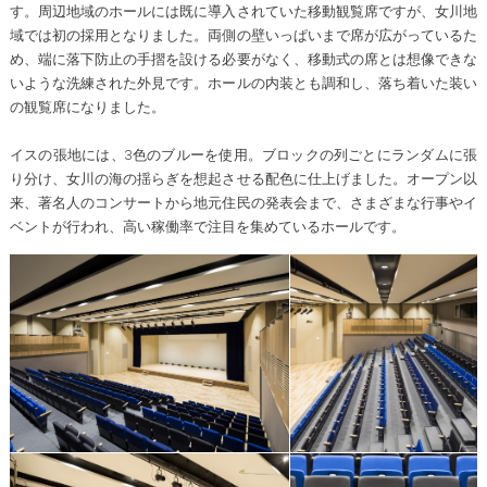
す。周辺地域のホールには既に導入されていた移動観覧席ですが、女川地
域では初の採用となりました。両側の壁いっぱいまで席が広がっているた
め、端に落下防止の手摺を設ける必要がなく、移動式の席とは想像できな
いような洗練された外見です。ホールの内装とも調和し、落ち着いた装い
の観覧席になりました。
イスの張地には、3色のブルーを使用。ブロックの列ごとにランダムに張
り分け、女川の海の揺らぎを想起させる配色に仕上げました。オープン以
来、著名人のコンサートから地元住民の発表会まで、さまざまな行事やイ
ベントが行われ、高い稼働率で注目を集めているホールです。