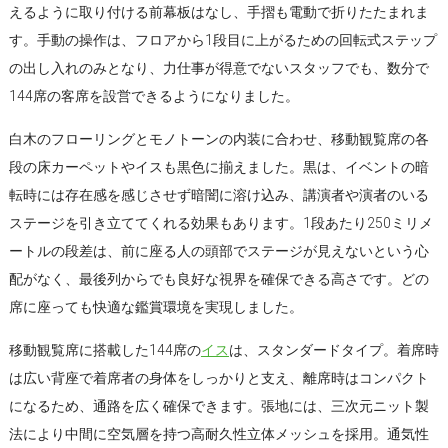
えるように取り付ける前幕板はなし、手摺も電動で折りたたまれま
す。手動の操作は、フロアから1段目に上がるための回転式ステップ
の出し入れのみとなり、力仕事が得意でないスタッフでも、数分で
144席の客席を設営できるようになりました。
白木のフローリングとモノトーンの内装に合わせ、移動観覧席の各
段の床カーペットやイスも黒色に揃えました。黒は、イベントの暗
転時には存在感を感じさせず暗闇に溶け込み、講演者や演者のいる
ステージを引き立ててくれる効果もあります。1段あたり250ミリメ
ートルの段差は、前に座る人の頭部でステージが見えないという心
配がなく、最後列からでも良好な視界を確保できる高さです。どの
席に座っても快適な鑑賞環境を実現しました。
移動観覧席に搭載した144席の
イス
は、スタンダードタイプ。着席時
は広い背座で着席者の身体をしっかりと支え、離席時はコンパクト
になるため、通路を広く確保できます。張地には、三次元ニット製
法により中間に空気層を持つ高耐久性立体メッシュを採用。通気性