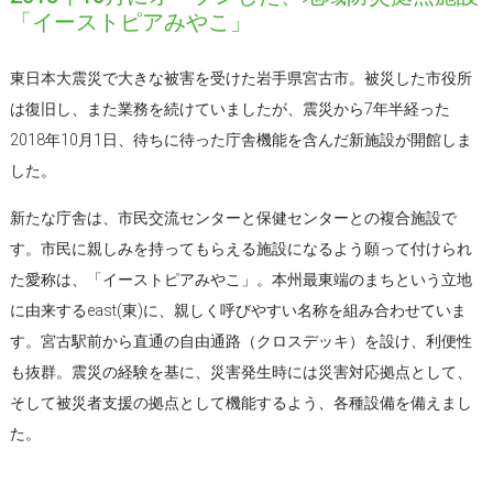
「イーストピアみやこ」
東日本大震災で大きな被害を受けた岩手県宮古市。被災した市役所
は復旧し、また業務を続けていましたが、震災から7年半経った
2018年10月1日、待ちに待った庁舎機能を含んだ新施設が開館しま
した。
新たな庁舎は、市民交流センターと保健センターとの複合施設で
す。市民に親しみを持ってもらえる施設になるよう願って付けられ
た愛称は、「イーストピアみやこ」。本州最東端のまちという立地
に由来するeast(東)に、親しく呼びやすい名称を組み合わせていま
す。宮古駅前から直通の自由通路（クロスデッキ）を設け、利便性
も抜群。震災の経験を基に、災害発生時には災害対応拠点として、
そして被災者支援の拠点として機能するよう、各種設備を備えまし
た。