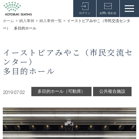
ログイン
お問い合わせ
ホーム
>
納入事例
>
納入事例一覧
>
イーストピアみやこ（市民交流センタ
ー） 多目的ホール
イーストピアみやこ（市民交流セ
ンター）
多目的ホール
多目的ホール（可動席）
公共複合施設
2019.07.02