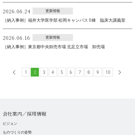
2026.06.24
更新情報
［納入事例］福井大学医学部 松岡キャンパス B棟 臨床大講義室
2026.06.16
更新情報
［納入事例］東京都中央卸売市場 北足立市場 卸売場
1
前へ
2
3
4
5
6
7
8
9
10
会社案内／採用情報
ビジョン
ものづくりの姿勢