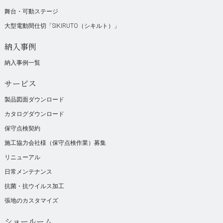
舞台・可動ステージ
大型電動間仕切「SIKIRUTO（シキルト）」
納入事例
納入事例一覧
サービス
製品図面ダウンロード
カタログダウンロード
保守点検契約
施工協力会社様（保守点検作業）募集
リニューアル
日常メンテナンス
抗菌・抗ウイルス加工
張地のカスタマイズ
ショールーム