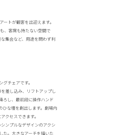
なアートが観客を出迎えます。
台も、客席も持たない空間で
模な集会など、用途を問わず利
ングチェアです。
車を差し込み、リフトアップし
を降ろし、最前段に操作ハンド
のひな壇を創出します。劇場内
にアクセスできます。
いシンプルなデザインのアクシ
した。大きなアーチを描いた