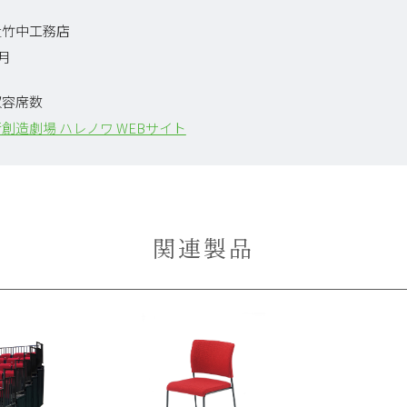
社竹中工務店
9月
収容席数
創造劇場 ハレノワ WEBサイト
関連製品