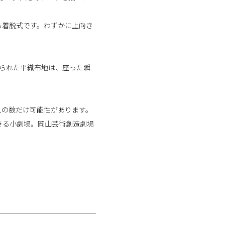
る着脱式です。わずかに上向き
られた平織布地は、座った瞬
人の数だけ可能性があります。
きる小劇場。岡山芸術創造劇場