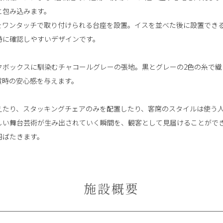
と包み込みます。
をワンタッチで取り付けられる台座を設置。イスを並べた後に設置でき
時に確認しやすいデザインです。
クボックスに馴染むチャコールグレーの張地。黒とグレーの2色の糸で織
賞時の安心感を与えます。
えたり、スタッキングチェアのみを配置したり、客席のスタイルは使う
しい舞台芸術が生み出されていく瞬間を、観客として見届けることがで
羽ばたきます。
施設概要