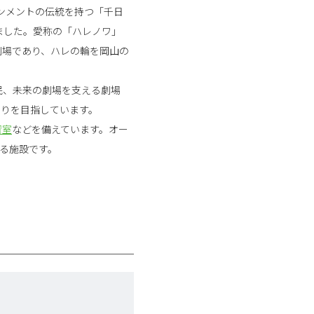
ンメントの伝統を持つ「千日
ました。愛称の「ハレノワ」
劇場であり、ハレの輪を岡山の
民、未来の劇場を支える劇場
くりを目指しています。
習室
などを備えています。オー
る施設です。