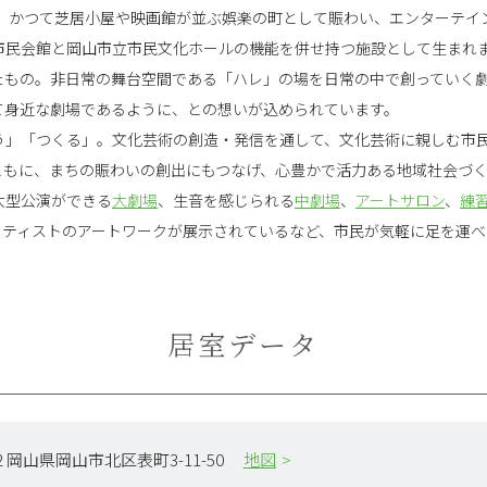
は、かつて芝居小屋や映画館が並ぶ娯楽の町として賑わい、エンターテイ
市民会館と岡山市立市民文化ホールの機能を併せ持つ施設として生まれ
たもの。非日常の舞台空間である「ハレ」の場を日常の中で創っていく
て身近な劇場であるように、との想いが込められています。
う」「つくる」。文化芸術の創造・発信を通して、文化芸術に親しむ市
ともに、まちの賑わいの創出にもつなげ、心豊かで活力ある地域社会づ
大型公演ができる
大劇場
、生音を感じられる
中劇場
、
アートサロン
、
練
ーティストのアートワークが展示されているなど、市民が気軽に足を運べ
居室データ
822 岡山県岡山市北区表町3-11-50
地図