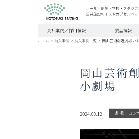
ホール・劇場・学校・スタジア
公共施設のイスやカプセルベッ
会社案内／採用情報
製品情報
ホーム
>
納入事例
>
納入事例一覧
>
岡山芸術創造劇場 ハ
岡山芸術創
小劇場
劇場・コン
2024.03.12