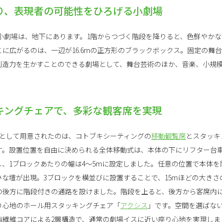
り、表現者の可能性をひろげる小劇場
小劇場は、地下にあります。1階からつづく階段を降りると、色鮮やか
に広がるのは、一辺が16.6mの正方形のブラックボックス。固定の舞
創造力を生かすことのできる劇場として、舞台芸術のほか、音楽、小規
キングチェアで、多彩な観客席を実現
席として用意されたのは、コトブキシーティングの
移動観覧席
とスタッキ
す。設置位置を自由に決められる全体移動式は、本体の下にリフター台
、1ブロックあたりの幅は4〜5mに設定しました。任意の位置で本体
な壇が出現。3ブロックを横並びに設置することで、15mほどの大きさ
の後方に階段付きの通路を設けました。階段を上ると、後方から客席内
り心地のホール用スタッキングチェア「
アクシス
」です。空間を選ばな
脂繊維コアによる2層構造で、通常の劇場イスに近い座り心地を実現しま