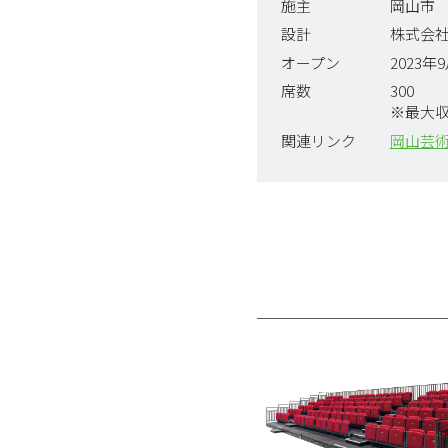
施主
岡山市
設計
株式会
オープン
2023年
席数
300
※最大
関連リンク
岡山芸術