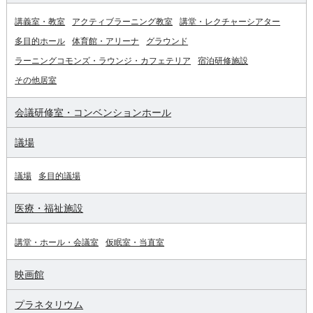
講義室・教室
アクティブラーニング教室
講堂・レクチャーシアター
多目的ホール
体育館・アリーナ
グラウンド
ラーニングコモンズ・ラウンジ・カフェテリア
宿泊研修施設
その他居室
会議研修室・コンベンションホール
議場
議場
多目的議場
医療・福祉施設
講堂・ホール・会議室
仮眠室・当直室
映画館
プラネタリウム