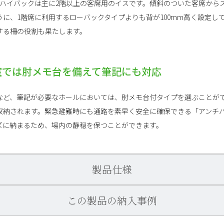
、ハイバックは主に2階以上の客席用のイスです。傾斜のついた客席から
に、1階席に利用するローバックタイプよりも背が100mm高く設定し
する柵の役割も果たします。
室では肘メモ台を備えて筆記にも対応
など、筆記が必要なホールにおいては、肘メモ台付タイプを選ぶことが
収納されます。緊急避難時にも通路を素早く安全に確保できる「アンチ
ズに納まるため、場内の静穏を保つことができます。
製品仕様
この製品の納入事例