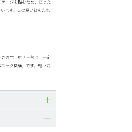
ステージを臨むため、座った
ています。この高い背もたれ
できます。肘メモ台は、一定
パニック機構」です。軽い力