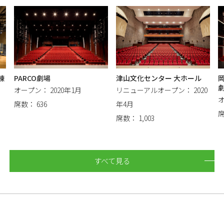
棟
PARCO劇場
津山文化センター 大ホール
オープン： 2020年1月
リニューアルオープン： 2020
オ
席数： 636
年4月
席
席数： 1,003
すべて見る