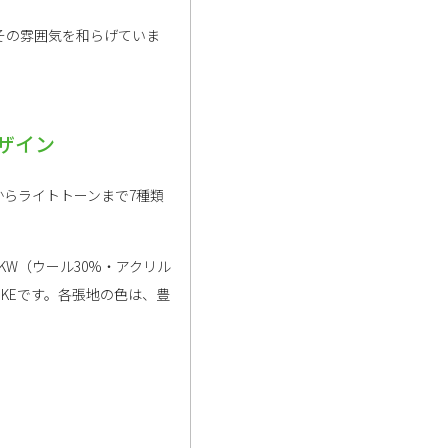
その雰囲気を和らげていま
ザイン
らライトトーンまで7種類
W（ウール30%・アクリル
のKEです。各張地の色は、豊