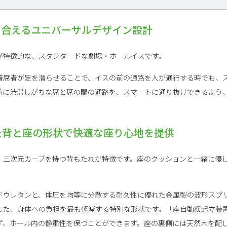
り合えるユニバーサルデザイン設計
が特徴的な、スタンダードな劇場・ホールイスです。
着席者が足を潜らせることで、イスの前の通路を人が通行する時でも、
前に渋滞しがちな席と席の間の通路を、スマートに通り抜けできるよう
た背と座の形状で快適な座り心地を提供
、三次元カーブを持つ背もたれが特徴です。座のクッションと一緒に優
ドウレタンと、体圧を均等に分散する耐久性に優れた金属製の波形スプ
した、身体への負担を最も軽減する特別な形状です。「座自動緩起立装
ず、ホール内の静粛性を保つことができます。座の裏側には天然木を配