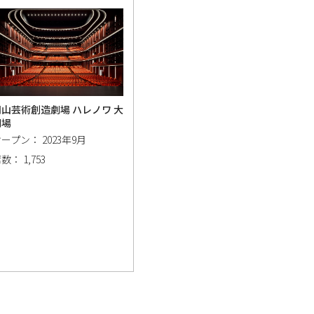
岡山芸術創造劇場 ハレノワ 大
劇場
ープン： 2023年9月
数： 1,753