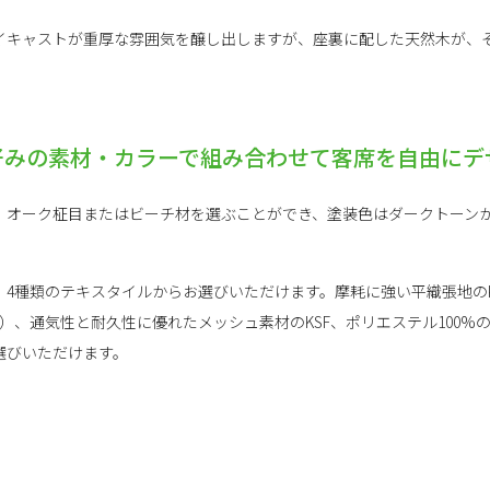
イキャストが重厚な雰囲気を醸し出しますが、座裏に配した天然木が、
好みの素材・カラーで組み合わせて客席を自由にデ
、オーク柾目またはビーチ材を選ぶことができ、塗装色はダークトーンか
4種類のテキスタイルからお選びいただけます。摩耗に強い平織張地のK
0%）、通気性と耐久性に優れたメッシュ素材のKSF、ポリエステル100%
選びいただけます。