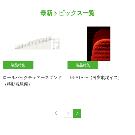
最新トピックス一覧
製品特集
製品特集
ロールバックチェアースタンド
THEATRE+（可変劇場イス）
（移動観覧席）
1
前へ
2