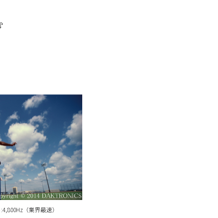
む
4,800Hz（業界最速）