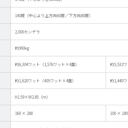
140度（中心より上方向60度／下方向80度）
2,000カンデラ
約993kg
約6,304ワット（1,576ワット×4面）
約5,532
約1,620ワット（405ワット×4面）
約1,44
H1.59×W2.85（m）
160 × 288
100 × 180