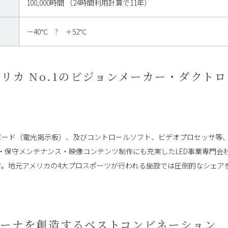
100,000時間 （24時間利用計算で11年）
－40℃ ? ＋52℃
リカ No.1のビジョンメーカー・ダクト
アーボード（電光掲示板）、及びコントロールソフト、ビデオプロセッサ
保守メンテナンス・映像コンテンツ制作にも充実したLED事業専門会社
す。地元アメリカの4大プロスポーツが行われる施設では圧倒的なシェア
リーナを創造するベストコンビネーション