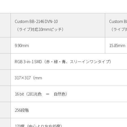
Custom BB-2146 DVN-10
Custom B
（ライブ対応10mmピッチ）
（ライブ
9.90mm
15.85mm
RGB 3-in-1 SMD（赤・緑・青、スリーインワンタイプ）
317×317（mm
16 bit（281兆色 ＝ 自然色）
256段階
170度（中心より左右85度）