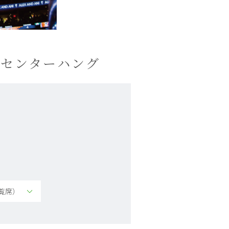
センターハング
覧席）