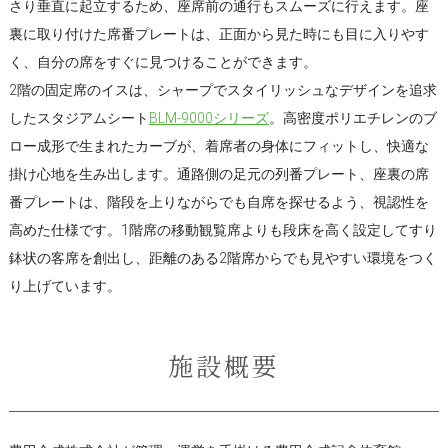
さり垂直に起立するため、座席前の通行もスムーズに行えます。座
裏に取り付けた席番プレートは、正面から見た時にも目に入りやす
く、自分の席をすぐに見つけることができます。
2階の固定席のイスは、シャープでスタイリッシュなデザインを追求
したスタジアムシート
BLM-9000シリーズ
。高密度ポリエチレンのブ
ロー成形で生まれたカーブが、着席者の身体にフィットし、快適な
掛け心地を生み出します。通路側の足元の列番プレート、座裏の席
番プレートは、階段を上りながらでも自席を探せるよう、視認性を
高めた仕様です。1階席の移動観覧席よりも段床を高く設定してすり
鉢状の客席を創出し、距離のある2階席からでも見やすい環境をつく
り上げています。
施設概要