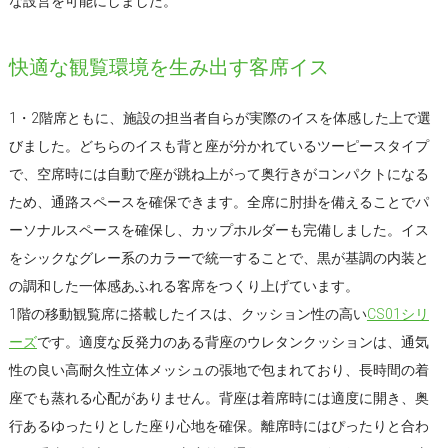
な設営を可能にしました。
快適な観覧環境を生み出す客席イス
1・2階席ともに、施設の担当者自らが実際のイスを体感した上で選
びました。どちらのイスも背と座が分かれているツーピースタイプ
で、空席時には自動で座が跳ね上がって奥行きがコンパクトになる
ため、通路スペースを確保できます。全席に肘掛を備えることでパ
ーソナルスペースを確保し、カップホルダーも完備しました。イス
をシックなグレー系のカラーで統一することで、黒が基調の内装と
の調和した一体感あふれる客席をつくり上げています。
1階の移動観覧席に搭載したイスは、クッション性の高い
CS01シリ
ーズ
です。適度な反発力のある背座のウレタンクッションは、通気
性の良い高耐久性立体メッシュの張地で包まれており、長時間の着
座でも蒸れる心配がありません。背座は着席時には適度に開き、奥
行あるゆったりとした座り心地を確保。離席時にはぴったりと合わ