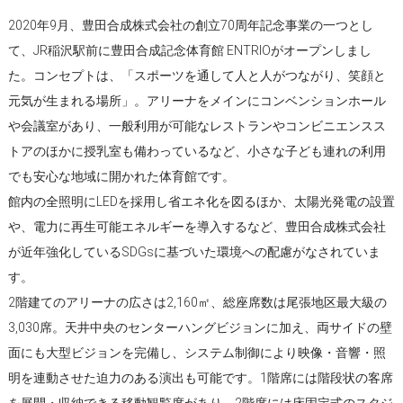
2020年9月、豊田合成株式会社の創立70周年記念事業の一つとし
て、JR稲沢駅前に豊田合成記念体育館 ENTRIOがオープンしまし
た。コンセプトは、「スポーツを通して人と人がつながり、笑顔と
元気が生まれる場所」。アリーナをメインにコンベンションホール
や会議室があり、一般利用が可能なレストランやコンビニエンスス
トアのほかに授乳室も備わっているなど、小さな子ども連れの利用
でも安心な地域に開かれた体育館です。
館内の全照明にLEDを採用し省エネ化を図るほか、太陽光発電の設置
や、電力に再生可能エネルギーを導入するなど、豊田合成株式会社
が近年強化しているSDGsに基づいた環境への配慮がなされていま
す。
2階建てのアリーナの広さは2,160㎡、総座席数は尾張地区最大級の
3,030席。天井中央のセンターハングビジョンに加え、両サイドの壁
面にも大型ビジョンを完備し、システム制御により映像・音響・照
明を連動させた迫力のある演出も可能です。1階席には階段状の客席
を展開・収納できる移動観覧席があり、2階席には床固定式のスタジ