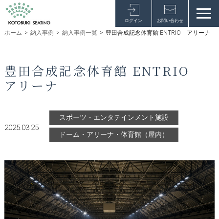
ログイン
お問い合わせ
ホーム
>
納入事例
>
納入事例一覧
>
豊田合成記念体育館 ENTRIO アリーナ
豊田合成記念体育館 ENTRIO
アリーナ
スポーツ・エンタテインメント施設
2025.03.25
ドーム・アリーナ・体育館（屋内）