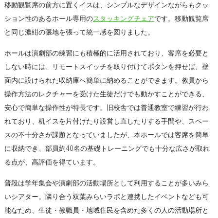
移動観覧席の前方に置くイスは、シンプルなデザインながらもクッ
ション性のあるホール専用の
スタッキングチェア
です。移動観覧席
と同じ濃紺の張地を張って統一感を図りました。
ホールは演劇部の練習にも積極的に活用されており、客席を必要と
しない時には、リモートスイッチを取り付けてボタンを押せば、壁
面内に設けられた収納庫へ簡単に納めることができます。教員から
操作方法のレクチャーを受けた生徒だけでも動かすことができる、
安心で簡単な操作性が特長です。旧校舎では普通教室で練習が行わ
れており、机イスを片付けたり設営し直したりする手間や、スペー
スの不十分さが課題となっていましたが、本ホールでは客席を簡単
に収納でき、部員約40名の基礎トレーニングでも十分な広さが取れ
る点が、高評価を得ています。
普段は学年集会や演劇部の活動場所として利用することが多いみら
いシアター。隣り合う双葉みらいラボと連携したイベントなども可
能なため、生徒・教職員・地域住民を含めた多くの人の活動場所と