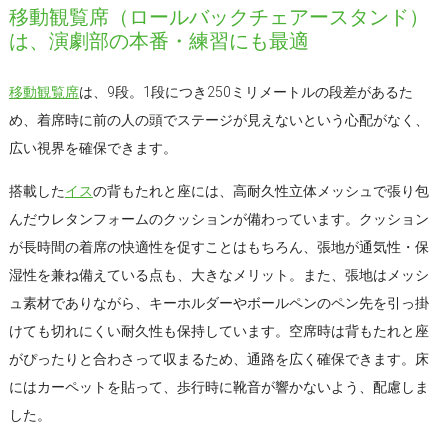
移動観覧席（ロールバックチェアースタンド）
は、演劇部の本番・練習にも最適
移動観覧席
は、9段。1段につき250ミリメートルの段差があるた
め、着席時に前の人の頭でステージが見えないという心配がなく、
広い視界を確保できます。
搭載した
イス
の背もたれと座には、高耐久性立体メッシュで張り包
んだウレタンフォームのクッションが備わっています。クッション
が長時間の着席の快適性を促すことはもちろん、張地が通気性・保
湿性を兼ね備えている点も、大きなメリット。また、張地はメッシ
ュ素材でありながら、キーホルダーやボールペンのペン先を引っ掛
けても切れにくい耐久性も保持しています。空席時は背もたれと座
がぴったりと合わさって収まるため、通路を広く確保できます。床
にはカーペットを貼って、歩行時に靴音が響かないよう、配慮しま
した。