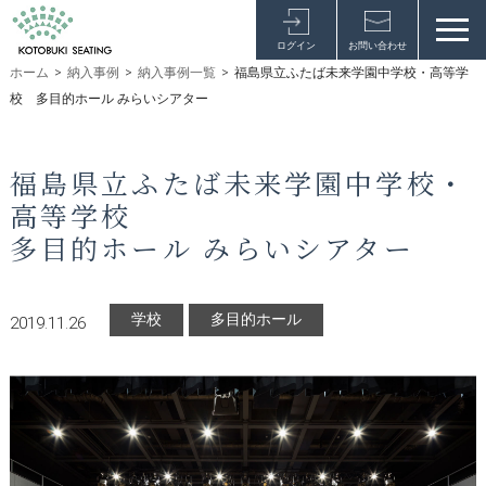
ログイン
お問い合わせ
ホーム
>
納入事例
>
納入事例一覧
>
福島県立ふたば未来学園中学校・高等学
校 多目的ホール みらいシアター
福島県立ふたば未来学園中学校・
高等学校
多目的ホール みらいシアター
学校
多目的ホール
2019.11.26