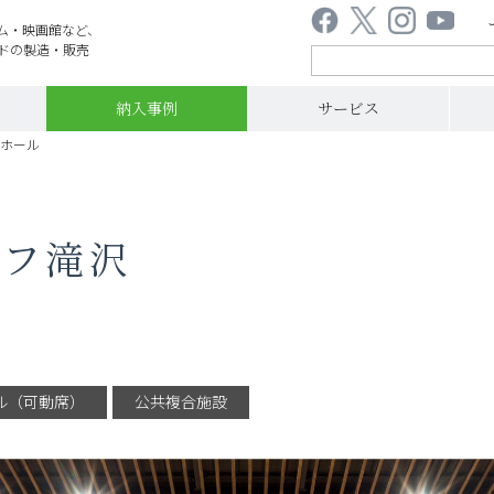
ム・映画館など、
ドの製造・販売
納入事例
サービス
大ホール
ーフ滝沢
ル（可動席）
公共複合施設