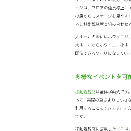
ージは、フロアの延長線上に
の席からもステージを見やす
ろし移動観覧席と組み合わせ
大ホールの隣にはホワイエが
大ホールからホワイエ、小ホ
開催できるつくりになってい
多様なイベントを可
移動観覧席
は全体移動式です
って、実際の重さよりも小さ
利用することもできます。ま
です。
移動観覧席に搭載した
イス
は