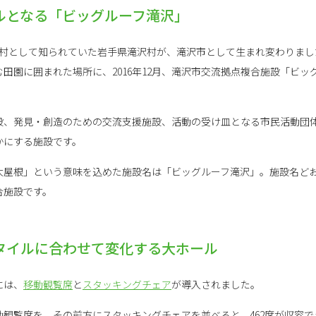
ルとなる「ビッグルーフ滝沢」
多い村として知られていた岩手県滝沢村が、滝沢市として生まれ変わりま
田園に囲まれた場所に、2016年12月、滝沢市交流拠点複合施設「ビッ
設、発見・創造のための交流支援施設、活動の受け皿となる市民活動団
かにする施設です。
大屋根」という意味を込めた施設名は「ビッグルーフ滝沢」。施設名ど
合施設です。
タイルに合わせて変化する大ホール
には、
移動観覧席
と
スタッキングチェア
が導入されました。
観覧席を、その前方にスタッキングチェアを並べると、462席が収容