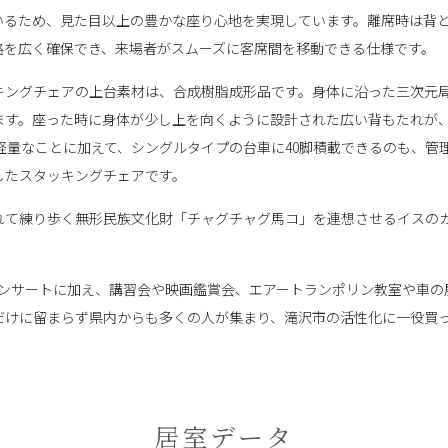
いるため、見た目以上の豊かな座り心地を実現しています。離席時は背
路を広く確保でき、来場者がスムーズに客席間を移動できる仕様です。
キングチェアの上台素材は、合成樹脂成形品です。身体に沿った三次元
ます。座った時に身体が少し上を向くように設計された広い背もたれが
と軽量なことに加えて、シングルタイプの台車に40脚積載できるのも、
したスタッキングチェアです。
れて練り歩く無形民族文化財「チャグチャグ馬コ」を連想させるイスの
コンサートに加え、講習会や映画鑑賞会、エアートランポリン教室や車の
だけに留まらず県内からも多くの人が集まり、滝沢市の活性化に一役買
居室データ