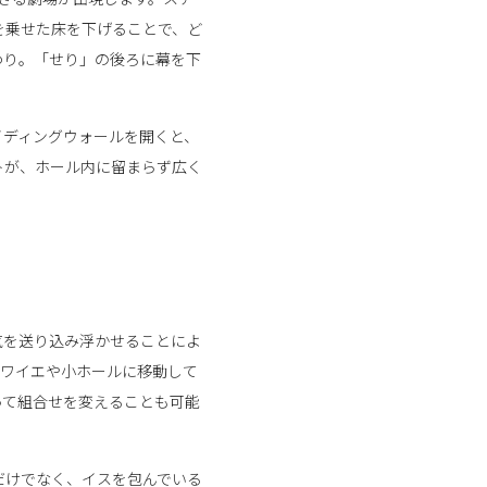
を乗せた床を下げることで、ど
わり。「せり」の後ろに幕を下
イディングウォールを開くと、
トが、ホール内に留まらず広く
気を送り込み浮かせることによ
ホワイエや小ホールに移動して
って組合せを変えることも可能
だけでなく、イスを包んでいる