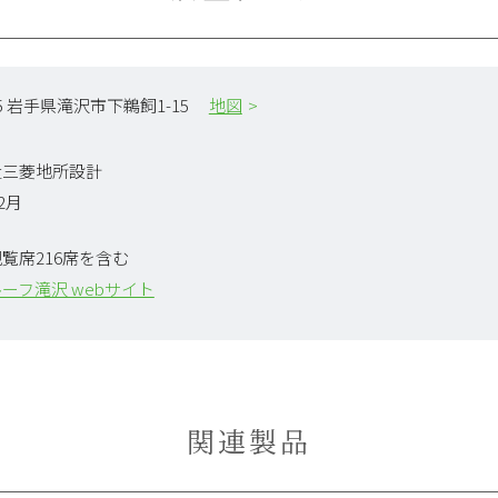
665 岩手県滝沢市下鵜飼1-15
地図
社三菱地所設計
12月
覧席216席を含む
ーフ滝沢 webサイト
関連製品