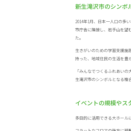
新生滝沢市のシンボ
2014年1月、日本一人口の
市庁舎に隣接し、岩手山を望む
た。
生きがいのための学習支援施
持った、地域住民の生活を豊
「みんなでつくるふれあいの
生滝沢市のシンボルとなる複
イベントの規模やス
多目的に活用できる大ホール
フラットなフロアの後方に移動