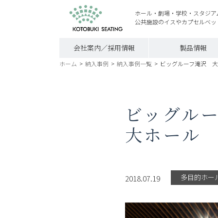
ホール・劇場・学校・スタジア
公共施設のイスやカプセルベッ
会社案内／採用情報
製品情報
ホーム
>
納入事例
>
納入事例一覧
>
ビッグルーフ滝沢 
ビッグル
大ホール
多目的ホー
2018.07.19