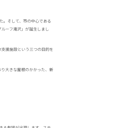
した。そして、市の中心である
グルーフ滝沢」が誕生しまし
体支援施設という三つの目的を
おり大きな屋根のかかった、新
できる劇場が出現します。ステ