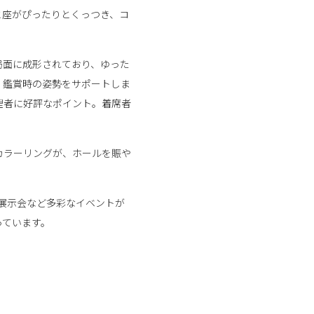
と座がぴったりとくっつき、コ
局面に成形されており、ゆった
、鑑賞時の姿勢をサポートしま
管理者に好評なポイント。着席者
カラーリングが、ホールを賑や
展示会など多彩なイベントが
っています。