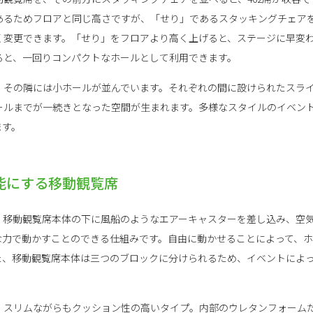
あるためフロアと同じ高さですが、「せり」であるスタッキングチェア
く変更できます。「せり」をフロアより高く上げると、ステージに早変
ると、一回りコンパクトなホールとして利用できます。
、その隣には小ホールが並んでいます。それぞれの間に設けられたスラ
ールまでが一続きとなった空間が生まれます。多様なスタイルのイベン
ます。
能にする移動観覧席
。移動観覧席本体の下に風船のようなエアーキャスターを差し込み、空
な力で動かすことのできる仕組みです。自由に動かせることによって、
た、移動観覧席本体は三つのブロックに分けられるため、イベントによ
、スリムながらもクッション性の高いタイプ。内部のウレタンフォーム