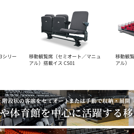
03シリー
移動観覧席（セミオート／マニュ
移動観
アル）搭載イス CS01
アル）