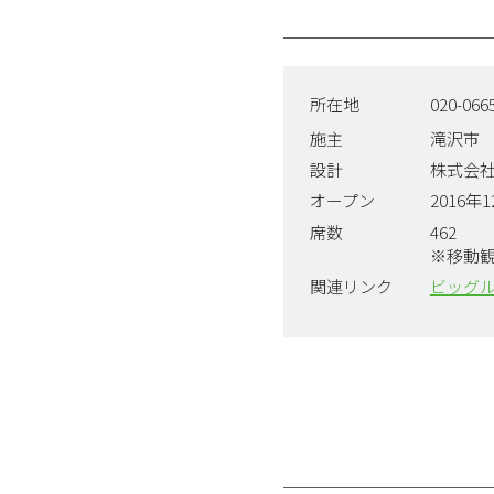
所在地
020-0
施主
滝沢市
設計
株式会
オープン
2016年
席数
462
※移動観
関連リンク
ビッグル