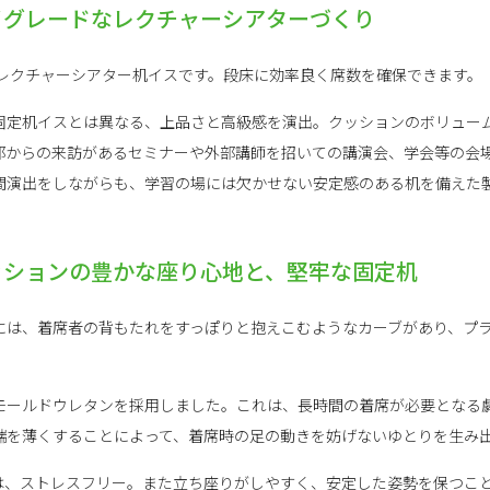
イグレードなレクチャーシアターづくり
のレクチャーシアター机イスです。段床に効率良く席数を確保できます。
固定机イスとは異なる、上品さと高級感を演出。クッションのボリュー
部からの来訪があるセミナーや外部講師を招いての講演会、学会等の会
間演出をしながらも、学習の場には欠かせない安定感のある机を備えた
ッションの豊かな座り心地と、堅牢な固定机
には、着席者の背もたれをすっぽりと抱えこむようなカーブがあり、プ
モールドウレタンを採用しました。これは、長時間の着席が必要となる
端を薄くすることによって、着席時の足の動きを妨げないゆとりを生み
は、ストレスフリー。また立ち座りがしやすく、安定した姿勢を保つこ