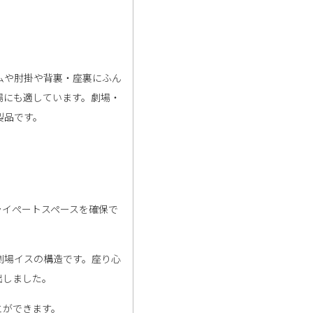
ムや肘掛や背裏・座裏にふん
場にも適しています。劇場・
製品です。
ライぺートスペースを確保で
劇場イスの構造です。座り心
出しました。
とができます。