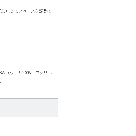
況に応じてスペースを調整で
W（ウール30%・アクリル
。