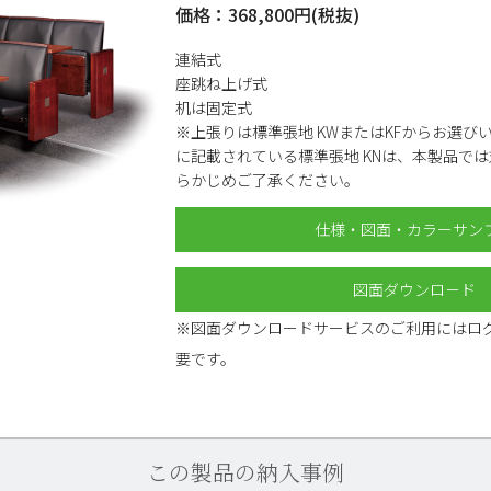
価格：368,800円(税抜)
連結式
座跳ね上げ式
机は固定式
※上張りは標準張地 KWまたはKFからお選び
に記載されている標準張地 KNは、本製品で
らかじめご了承ください。
仕様・図面・カラーサン
図面ダウンロ－ド
※図面ダウンロードサービスのご利用にはロ
要です。
この製品の納入事例