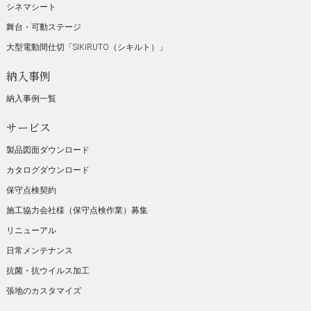
シネマシート
舞台・可動ステージ
大型電動間仕切「SIKIRUTO（シキルト）」
納入事例
納入事例一覧
サービス
製品図面ダウンロード
カタログダウンロード
保守点検契約
施工協力会社様（保守点検作業）募集
リニューアル
日常メンテナンス
抗菌・抗ウイルス加工
張地のカスタマイズ