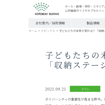
ホール・劇場・学校・スタジア
公共施設のイスやカプセルベッ
会社案内／採用情報
製品情報
ホーム
>
トピックス
>
子どもたちの未来が変わる!? 「収
子どもたちの未
「収納ステー
2021.09.21
コラム
ダイバーシティの重要性が高まる昨今。