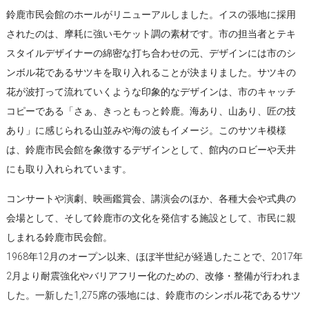
鈴鹿市民会館のホールがリニューアルしました。イスの張地に採用
されたのは、摩耗に強いモケット調の素材です。市の担当者とテキ
スタイルデザイナーの綿密な打ち合わせの元、デザインには市のシ
ンボル花であるサツキを取り入れることが決まりました。サツキの
花が波打って流れていくような印象的なデザインは、市のキャッチ
コピーである「さぁ、きっともっと鈴鹿。海あり、山あり、匠の技
あり」に感じられる山並みや海の波もイメージ。このサツキ模様
は、鈴鹿市民会館を象徴するデザインとして、館内のロビーや天井
にも取り入れられています。
コンサートや演劇、映画鑑賞会、講演会のほか、各種大会や式典の
会場として、そして鈴鹿市の文化を発信する施設として、市民に親
しまれる鈴鹿市民会館。
1968年12月のオープン以来、ほぼ半世紀が経過したことで、2017年
2月より耐震強化やバリアフリー化のための、改修・整備が行われま
した。一新した1,275席の張地には、鈴鹿市のシンボル花であるサツ