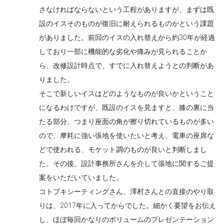
さなければならないという工程がありますが、まずは既
設のイスそのものが復旧に耐えられるものかという課題
がありました。前回のイスの入れ替えから約30年が経過
しており一部に機能的な劣化や痛みが見られることか
ら、改修設計時点で、すでに入れ替えようとの判断があ
りました。
そこで新しいイスはどのようなものが良いかということ
になるわけですが、既設のイスを見ますと、膝の裏に当
たる部分、つまり座面の角が擦り切れているものが多い
ので、摩耗に強い張地を使いたいと考え、電車の座席な
どで使われる、モケット調のものが良いと判断しまし
た。その後、設計事務所さんを介して張地に関するご提
案をいただいていました。
コトブキシーティングさん、澤村さんとの直接のやり取
りは、2017年に入ってからでした。細かく要望をお伝え
し、ほぼ毎回かなりのボリュームのプレゼンテーション