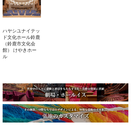
ハヤシユナイテッ
ド文化ホール鈴鹿
（鈴鹿市文化会
館） けやきホー
ル