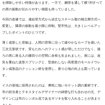
を掃除しやすい特徴があります。一方で、鋼管を通して横1列すべて
の席の振動が伝わりやすい側面も持っていました。
今回の改修では、連結管方式から頑丈なスチール製の独立脚方式へ
変更し、隣席の振動を最小限に抑制。堅牢性は、大きくレベルアッ
プしたポイントのひとつです。
薄く成形した背板は、人間の背骨に沿って緩やかなカーブを描いた
三次元形状です。背もたれへのフィット感が増しただけでなく、後
ろの席に座る人の膝回りの空間に余裕も生まれました。座には、改
良を重ねた波形スプリングと、型崩れしない高密度のモールドウレ
タン成形品のクッション材を使用し、座り心地の向上も図っていま
す。
イスの張地に採用されたのは、摩耗に強いモケット調の素材です。
市の担当者とテキスタイルデザイナーの綿密な打ち合わせの元、デ
ザインには市のシンボル花であるサツキを取り入れることが決まり
ました。