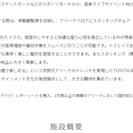
バスケットボールなどのスポーツモードから、音楽ライブやイベント向
する際は、移動観覧席を収納し、アリーナフロアにスタッキングチェア
発されたイスで、設営のしやすさと快適な座り心地を両立しているのが特
での客席増設や撤収作業をスムーズに行うことが可能です。イスとイス
でも素早く美しい整列を設営することができます。またスタッキング（
の向上に大きく貢献します。
で楽しめる」という次世代アリーナのトレンドを実現したTOYOTA ARE
ーテインメント文化の発信拠点として、大きな期待を集めています。
ロライド）レザーシートを導入。1万席以上の規模のアリーナにおいて国内初
施設概要