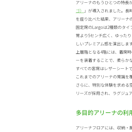
アリーナのもうひとつの特長
ゴ）
」が導入されました。長
を座り比べた結果、アリーナ
固定席のLargoは2種類のタイプ
常より5センチ広く、ゆった
しいプレミアム感を演出しま
上層階となる4階には、着席
ーを装着することで、柔らか
すべての客席はレザーシート
これまでのアリーナの常識を
さらに、特別な体験を求める空
リーズが採用され、ラグジュ
多目的アリーナの利
アリーナフロアには、収納・