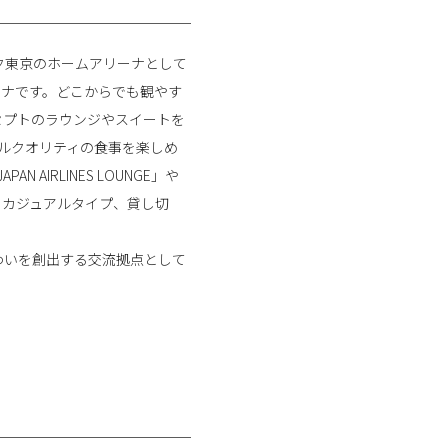
バルク東京のホームアリーナとして
ーナです。どこからでも観やす
セプトのラウンジやスイートを
ホテルクオリティの食事を楽しめ
 AIRLINES LOUNGE」や
階にも、カジュアルタイプ、貸し切
。
わいを創出する交流拠点として