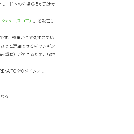
けモードへの会場転換が迅速か
「
Score（スコア）
」を設営し
長です。軽量かつ耐久性の高い
をさっと連結できるギャンギン
積み重ね）ができるため、収納
NA TOKYOメインアリー
となる