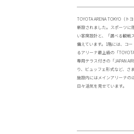
TOYOTA ARENA TOK
新設されました。スポーツに限
い客席設計と、「選べる観戦
備えています。1階には、コート
るアリーナ最上級の「TOYOTA P
専用テラス付きの「JAPAN AI
り、ビュッフェ形式など、さ
施設内にはメインアリーナの
日々活気を見せています。