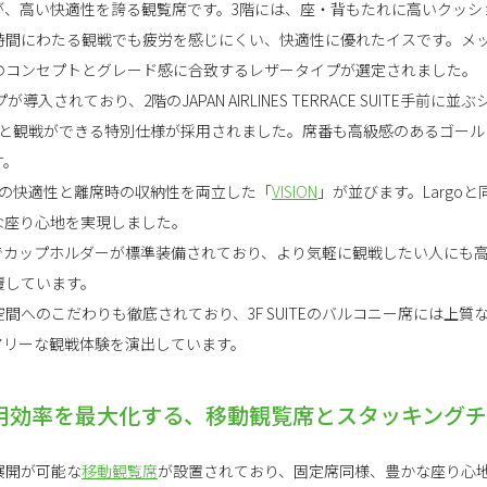
が、高い快適性を誇る観覧席です。3階には、座・背もたれに高いクッシ
時間にわたる観戦でも疲労を感じにくい、快適性に優れたイスです。メ
のコンセプトとグレード感に合致するレザータイプが選定されました。
が導入されており、2階のJAPAN AIRLINES TERRACE SUITE手前に
りと観戦ができる特別仕様が採用されました。席番も高級感のあるゴール
す。
時の快適性と離席時の収納性を両立した「
VISION
」が並びます。Largo
な座り心地を実現しました。
でカップホルダーが標準装備されており、より気軽に観戦したい人にも
覆しています。
間へのこだわりも徹底されており、3F SUITEのバルコニー席には上質
アリーな観戦体験を演出しています。
用効率を最大化する、移動観覧席とスタッキング
展開が可能な
移動観覧席
が設置されており、固定席同様、豊かな座り心地の