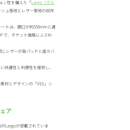
ョン性を備えた「
Largo（ラル
ッシュ張地とレザー張地の試作
並ぶシートは、間口が約550mmと通
ドで、チケット価格にふさわ
と同じレザーの背パッドと座カバ
高い快適性と利便性を提供し、
な素材とデザインの「VSS」シ
チェア
Largoが搭載されていま