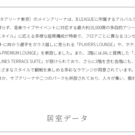
YO（トヨタアリーナ東京）のメインアリーナは、B.LEAGUEに所属するアル
らず、音楽ライブやイベントに対応する最大約10,000席の多目的アリ
スタイル」に応える多様な座席構成が特長で、フロアごとに異なるコン
に向かう選手をガラス越しに見られる「PLAYERS LOUNGE」や、
REMIUM LOUNGE」を新設しました。また、2階にはJALと提携した「JAPAN
RLINES TERRACE SUITE」が設けられており、さらに3階を含む各
まざまなスタイルで観戦を楽しめる多彩なラウンジが用意されています
ほか、サブアリーナや二つのパークも併設されており、人々が集い、賑
居室データ