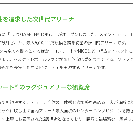
性を追求した次世代アリーナ
海に「TOYOTA ARENA TOKYO」がオープンしました。メインアリ
設計された、最大約10,000席規模を誇る待望の多目的アリーナです。
ルバルク東京の本拠地となるほか、コンサートやMICEなど、幅広いイベン
います。バスケットボールファンが熱狂的な応援を展開できる、クラブ
以外でも充実したホスピタリティを実現するアリーナです。
※
シート
のラグジュアリーな観覧席
らでも観やすく、アリーナ全体の一体感と臨場感を高める工夫が随所に
ミックに映し出す国内アリーナ最大面積のセンターハングビジョンを設
なく上層にも設置された2層構造となっており、観客の臨場感を一層盛り