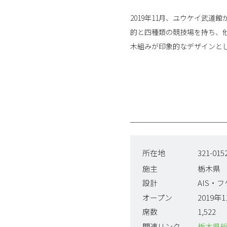
2019年11月、ユウケイ武
的と四種類の競技場を持ち、
木組みが印象的なデザインと
所在地
321-
施主
栃木県
設計
AIS・
オープン
2019年
席数
1,522
関連リンク
栃木県総