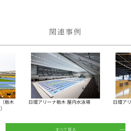
関連事例
ぎ（栃木
日環アリーナ栃木 屋内水泳場
日環アリ
場）
すべて見る