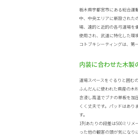
栃木県宇都宮市にある総合運
中、中央エリアに新設されたの
場、遠的と近的の各弓道場を備
使用され、武道に特化した環
コトブキシーティングは、第
内装に合わせた木製
道場スペースをぐるりと囲むの
ふんだんに使われた県産の木
含浸し高温でブナの単板を加
くく丈夫です。パッドはあり
す。
1列あたりの段差は500ミリ
った他の観客の頭が気になり