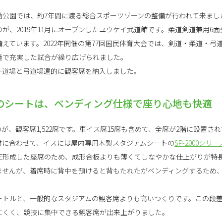
動公園では、約7年間に渡る総合スポーツゾーンの整備が行われて来まし
が、2019年11月にオープンしたユウケイ武道館です。柔道剣道兼用6
えています。2022年開催の第77回国民体育大会では、剣道・柔道・弓
境で充実した試合が繰り広げられました。
一道場と弓道場遠的に観客席を納入しました。
のシートは、ベンディング仕様で座り心地も快適
が、観客席1,522席です。車イス席15席も含めて、全席が2階に設置さ
材に合わせて、イスには屋内専用木製スタジアムシートの
SP-2000シリー
圧形成した座席のため、成形合板よりも薄くてしなやかな仕上がりが特
ませんが、着席時に背中を預けると背もたれたがベンディングするため
メートルと、一般的なスタジアムの観客席よりも高いつくりです。この段
にくく、競技に集中できる観客席が出来上がりました。