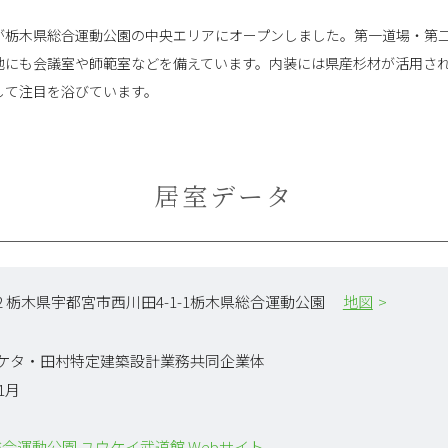
道館が栃木県総合運動公園の中央エリアにオープンしました。第一道場・第
他にも会議室や師範室などを備えています。内装には県産杉材が活用さ
して注目を浴びています。
居室データ
0152 栃木県宇都宮市西川田4-1-1栃木県総合運動公園
地図
フケタ・田村特定建築設計業務共同企業体
11月
合運動公園 ユウケイ武道館 Webサイト