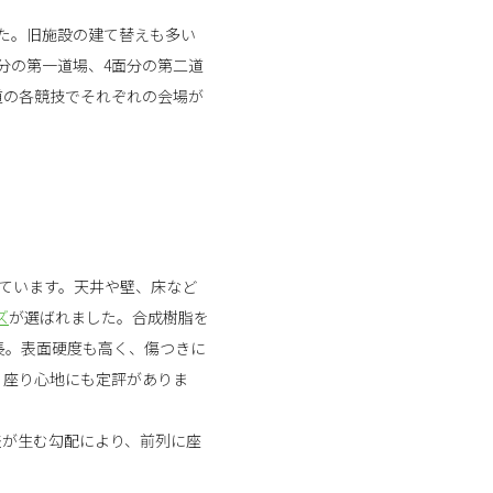
た。旧施設の建て替えも多い
面分の第一道場、4面分の第二道
道の各競技でそれぞれの会場が
れています。天井や壁、床など
ズ
が選ばれました。合成樹脂を
長。表面硬度も高く、傷つきに
、座り心地にも定評がありま
差が生む勾配により、前列に座