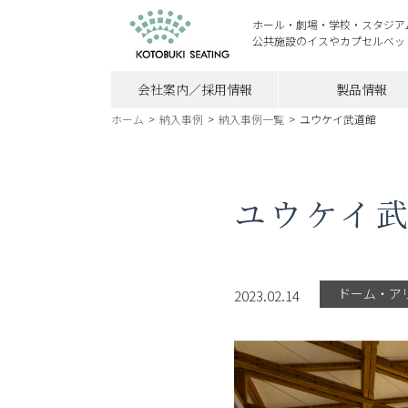
ホール・劇場・学校・スタジア
公共施設のイスやカプセルベッ
会社案内／採用情報
製品情報
ホーム
>
納入事例
>
納入事例一覧
>
ユウケイ武道館
ユウケイ
ドーム・ア
2023.02.14