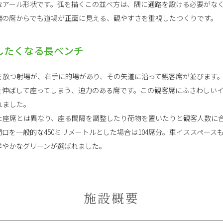
なアール形状です。弧を描くこの並べ方は、隅に通路を設ける必要がな
端の席からでも道場が正面に見える、観やすさを重視したつくりです。
したくなる長ベンチ
を放つ射場が、右手に的場があり、その矢道に沿って観客席が並びます
を伸ばして座ってしまう、迫力のある席です。この観客席にふさわしい
れました。
した座席とは異なり、座る間隔を調整したり荷物を置いたりと観客人数に
口を一般的な450ミリメートルとした場合は104席分。車イススペース
鮮やかなグリーンが選ばれました。
施設概要