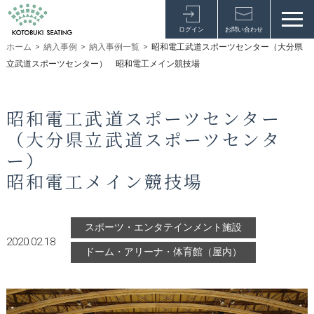
ログイン
お問い合わせ
ホーム
>
納入事例
>
納入事例一覧
>
昭和電工武道スポーツセンター（大分県
立武道スポーツセンター） 昭和電工メイン競技場
昭和電工武道スポーツセンター
（大分県立武道スポーツセンタ
ー）
昭和電工メイン競技場
スポーツ・エンタテインメント施設
2020.02.18
ドーム・アリーナ・体育館（屋内）