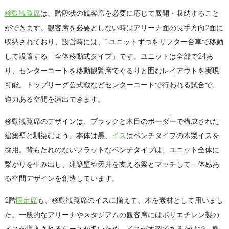
移動観覧席
は、階段状の観客席を必要に応じて展開・収納すること
ができます。観客席を必要としない時はアリーナ面の長手方向2面に
収納されており、設営時には、1ユニットずつをリフター台車で移動
して設置する「全体移動式タイプ」です。ユニットは全部で24あ
り、センターコートを移動観覧席でぐるりと囲むレイアウトを実現
可能。トップリーグ公式戦などセンターコートで行われる試合で、
迫力ある空間を演出できます。
移動観覧席のデザインは、ブラックと木目のボーダーで構成された
建築壁と馴染むよう、本体は黒、
イス
はベンチタイプの木製イスを
採用。背もたれのないフラットなベンチタイプは、ユニット全体に
繋がりを生み出し、建築壁や天井を支える梁とマッチして一体感あ
る空間デザインを創造しています。
2階
固定席
も、移動観覧席のイスに揃えて、木を素材として用いまし
た。一般的なアリーナやスタジアムの観客席にはポリエチレン製の
イスが導入されるケースが多いため、イスが木製であるだけで、観