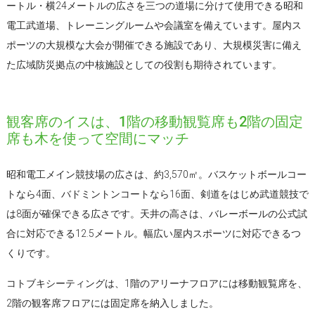
ートル・横24メートルの広さを三つの道場に分けて使用できる昭和
電工武道場、トレーニングルームや会議室を備えています。屋内ス
ポーツの大規模な大会が開催できる施設であり、大規模災害に備え
た広域防災拠点の中核施設としての役割も期待されています。
観客席のイスは、1階の移動観覧席も2階の固定
席も木を使って空間にマッチ
昭和電工メイン競技場の広さは、約3,570㎡。バスケットボールコー
トなら4面、バドミントンコートなら16面、剣道をはじめ武道競技で
は8面が確保できる広さです。天井の高さは、バレーボールの公式試
合に対応できる12.5メートル。幅広い屋内スポーツに対応できるつ
くりです。
コトブキシーティングは、1階のアリーナフロアには移動観覧席を、
2階の観客席フロアには固定席を納入しました。