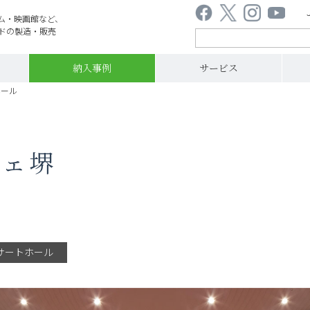
ム・映画館など、
ドの製造・販売
納入事例
サービス
ホール
チェ堺
サートホール