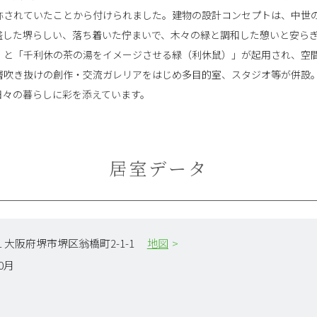
称されていたことから付けられました。建物の設計コンセプトは、中世
盛した堺らしい、落ち着いた佇まいで、木々の緑と調和した憩いと安ら
」と「千利休の茶の湯をイメージさせる緑（利休鼠）」が起用され、空
層吹き抜けの創作・交流ガレリアをはじめ多目的室、スタジオ等が併設
日々の暮らしに彩を添えています。
居室データ
061 大阪府堺市堺区翁橋町2-1-1
地図
10月