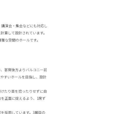
、講演会・集会などにも対応し
に計算して設計されています。
優雅な空間のホールです。
は、客席後方よりバルコニー前
見やすいホールを目指し、設計
傾けたり首を捻ったりせずに自
を正面に捉えるよう、1席ず
を採用しています。3層目の