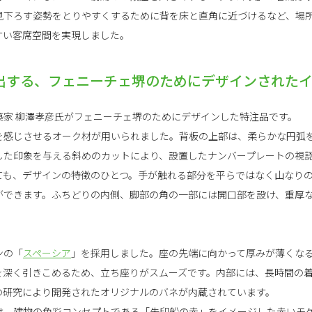
見下ろす姿勢をとりやすくするために背を床と直角に近づけるなど、場
すい客席空間を実現しました。
出する、フェニーチェ堺のためにデザインされた
築家 柳澤孝彦氏がフェニーチェ堺のためにデザインした特注品です。
を感じさせるオーク材が用いられました。背板の上部は、柔らかな円弧
した印象を与える斜めのカットにより、設置したナンバープレートの視
ても、デザインの特徴のひとつ。手が触れる部分を平らではなく山なり
ができます。ふちどりの内側、脚部の角の一部には開口部を設け、重厚
ンの「
スペーシア
」を採用しました。座の先端に向かって厚みが薄くな
を深く引きこめるため、立ち座りがスムーズです。内部には、長時間の
の研究により開発されたオリジナルのバネが内蔵されています。
は、建物の色彩コンセプトである「朱印船の赤」をイメージした赤いモ