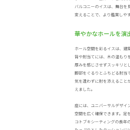
バルコニーのイスは、舞台を
変えることで、より鑑賞しや
華やかなホールを演
ホール空間を彩るイスは、建
背や肘当てには、木の温もり
厚みを感じさせずスッキリと
脚部をぐるりとふちどる肘当
気を遣わずに肘を添えること
えました。
座には、ユニバーサルデザイ
空間を広く確保できます。足
コトブキシーティングの長年
たっぷりとしたクッションに