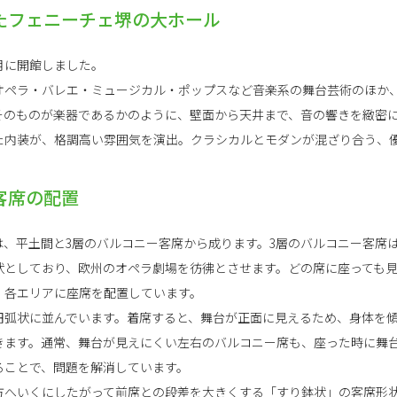
たフェニーチェ堺の大ホール
0月に開館しました。
オペラ・バレエ・ミュージカル・ポップスなど音楽系の舞台芸術のほか
そのものが楽器であるかのように、壁面から天井まで、音の響きを緻密
た内装が、格調高い雰囲気を演出。クラシカルとモダンが混ざり合う、
客席の配置
ルは、平土間と3層のバルコニー客席から成ります。3層のバルコニー客席
状としており、欧州のオペラ劇場を彷彿とさせます。どの席に座っても
、各エリアに座席を配置しています。
円弧状に並んでいます。着席すると、舞台が正面に見えるため、身体を
きます。通常、舞台が見えにくい左右のバルコニー席も、座った時に舞台
ることで、問題を解消しています。
方へいくにしたがって前席との段差を大きくする「すり鉢状」の客席形状