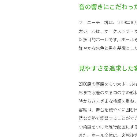
音の響きにこだわっ
フェニーチェ堺は、2019年1
大ホールは、オーケストラ・
た多目的ホールです。ホール
鮮やかな朱色と黒を基調とし
見やすさを追求した
2000席の客席をもつ大ホー
席まで段差のあるコの字の形
時からさまざまな検証を重ね
客席は、舞台を緩やかに囲む
然な姿勢で鑑賞することがで
つ角度をつけた雁行配置にす
また、ホール全体は、客席後