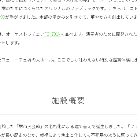
ェ堺のためにつくられたオリジナルのファブリックです。こちらは、コ
IKO
が手がけました。木部の温かみを引き立て、華やかさを創出してい
は、オーケストラチェア
FC−701N
を並べます。演奏者のために開発され
ートします。
たフェニーチェ堺の大ホール。ここでしか味わえない特別な鑑賞体験に
施設概要
に会館した「堺市民会館」の老朽化による建て替えで誕生しました。「フ
ちが長い歴史のなか、戦禍により焦土と化しても不死鳥のように蘇って