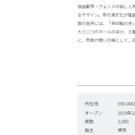
自由都市・ヴェニスの如しと
るデザイン。茶の湯文化が隆
設の各所には、「朱印船の赤
大小二つのホールのほか、三
に、市民の憩いの場として、
所在地
590-0
オープン
2019年
席数
2,000
施主
堺市