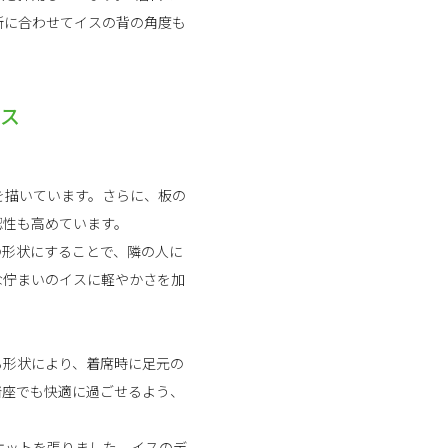
所に合わせてイスの背の角度も
イス
を描いています。さらに、板の
認性も高めています。
の形状にすることで、隣の人に
な佇まいのイスに軽やかさを加
る形状により、着席時に足元の
着座でも快適に過ごせるよう、
ケットを張りました。イスのデ