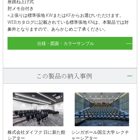
座跳ね上げ式
肘メモ台付き
※上張りは標準張地 KWまたはKFからお選びいただけます。
WEBカタログに記載されている標準張地 KNは、本製品では対
象外となりますので、あらかじめご了承ください。
仕様・図面・カラーサンプル
この製品の納入事例
株式会社ダイフク 日に新た館
シンガポール国立大学 レクチ
シアター
ャーシアター