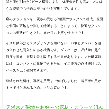
背と座が別れた2ピース構造により、体圧分散性を高め、どのよ
うな姿勢でも快適な座り心地を実現しています。
座のクッションを、硬さの異なる2種類のウレタンで構成。座面
と側面の張地を分割して縫製することによって、快適なクッシ
ョンの形状が引き立ち、見た目も上質な仕上りです。
イス可動部はガススプリングを用いない、バネとダンパーを組
み合わせた耐久性のある機構です。ダンパーは、収納時に起立
速度を抑え、衝撃や音を吸収する効果があります。また離席時
には、コンパクトに収納できるため、イス後方の通り抜けはス
ペースを広く確保できます。
連結された机は、幕板を足元まで伸ばしました。着席者の足が
すっぽりと隠れるため、上品な装いです。
天然木と張地をお好みの素材・カラーで組み