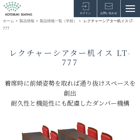
ログイン
お問い合わせ
ホーム
>
製品情報
>
製品情報一覧（学校）
>
レクチャーシアター机イス LT-
777
レクチャーシアター机イス LT-
777
着席時に前傾姿勢を取れば通り抜けスペースを
創出
耐久性と機能性にも配慮したダンパー機構