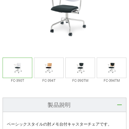
FC-390T
FC-394T
FC-390TM
FC-394TM
製品説明
ベーシックスタイルの肘メモ台付キャスターチェアです。