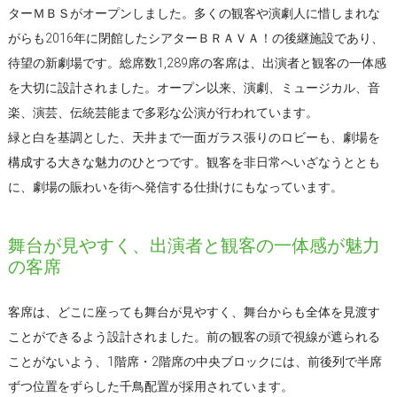
ターＭＢＳがオープンしました。多くの観客や演劇人に惜しまれな
がらも2016年に閉館したシアターＢＲＡＶＡ！の後継施設であり、
待望の新劇場です。総席数1,289席の客席は、出演者と観客の一体感
を大切に設計されました。オープン以来、演劇、ミュージカル、音
楽、演芸、伝統芸能まで多彩な公演が行われています。
緑と白を基調とした、天井まで一面ガラス張りのロビーも、劇場を
構成する大きな魅力のひとつです。観客を非日常へいざなうととも
に、劇場の賑わいを街へ発信する仕掛けにもなっています。
舞台が見やすく、出演者と観客の一体感が魅力
の客席
客席は、どこに座っても舞台が見やすく、舞台からも全体を見渡す
ことができるよう設計されました。前の観客の頭で視線が遮られる
ことがないよう、1階席・2階席の中央ブロックには、前後列で半席
ずつ位置をずらした千鳥配置が採用されています。