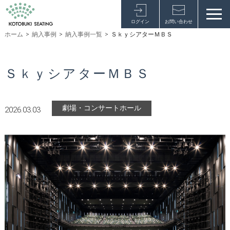
ログイン
お問い合わせ
ホーム
>
納入事例
>
納入事例一覧
>
ＳｋｙシアターＭＢＳ
ＳｋｙシアターＭＢＳ
劇場・コンサートホール
2026.03.03