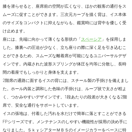
膝を潜らせると、座席前の空間が広くなり、ほかの観客の通行をス
ムーズに促すことができます。三次元カーブを描く背は、イス本体
のサイズをコンパクトに抑えながらも、鑑賞時には背中を優しく受
け止めます。
座には、先端に向かって薄くなる形状の「
スペーシア
」を採用しま
した。膝裏への圧迫が少なく、立ち座りの際に深く足を引き込むこ
とができるため、スムーズな離着席が可能になるユニバーサルデザ
インです。内蔵された波形スプリングが体圧を均等に分散し、長時
間の着座でもしっかりと身体を支えます。
2階席の通路に面するイスの背には、スチール製の手掛けを備えまし
た。ホール内装と調和した色味の手掛けは、ループ状で太さが程よ
く、つかみやすいデザインです。1段あたりの段差が大きくなる2階
席で、安全な通行をサポートしています。
イスの張地は、付着した汚れを水だけで簡単に落とすことができる
FPシリーズです。メンテナンスのしやすい機能性が採用の決め手に
なりました。ＳｋｙシアターＭＢＳのイメージカラーをベースに特