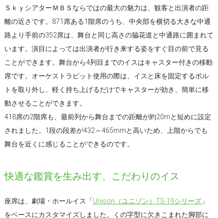
ＳｋｙシアターＭＢＳならではの最大の魅力は、観客と出演者の距
離の近さです。871席ある1階席のうち、中央部を横切る大きな中通
路より手前の352席は、舞台と同じ高さの脇花道と中通路に囲まれて
います。演目によっては出演者が行き来する姿をすぐ目の前で見る
ことができます。舞台から4列目までのイスはキャスター付きの移動
席です。オーケストラピット使用の際は、イスと床を固定するボル
トを取り外し、軽く持ち上げるだけでキャスターが効き、簡単に移
動させることができます。
418席の2階席も、最前列から舞台までの距離が約20mと短めに設定
されました。1段の段差が432～465mmと高いため、上階からでも
舞台を近くに感じることができるのです。
快適な鑑賞を生み出す、こだわりのイス
座席は、劇場・ホールイス「
Unison（ユニゾン）TS-19シリーズ
」
をベースにカスタマイズしました。くの字型に欠きこまれた脚部に