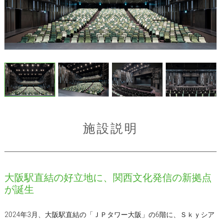
施設説明
大阪駅直結の好立地に、関西文化発信の新拠点
が誕生
2024年3月、大阪駅直結の「ＪＰタワー大阪」の6階に、Ｓｋｙシア