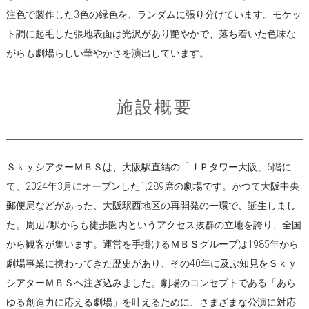
注色で製作した3色の緑色を、ランダムに張り分けています。モケッ
ト調に起毛した張地表面は光沢があり艶やかで、落ち着いた色味な
がらも劇場らしい華やかさを演出しています。
施設概要
ＳｋｙシアターＭＢＳは、大阪駅直結の「ＪＰタワー大阪」6階に
て、2024年3月にオープンした1,289席の劇場です。かつて大阪中央
郵便局などがあった、大阪駅西地区の再開発の一環で、誕生しまし
た。周辺7駅からも徒歩圏内というアクセス抜群の立地を誇り、全国
から観客が集います。運営を手掛けるＭＢＳグループは1985年から
劇場事業に携わってきた歴史があり、その40年に及ぶ知見をＳｋｙ
シアターＭＢＳへ注ぎ込みました。劇場のコンセプトである「あら
ゆる創造力に応える劇場」を叶えるために、さまざまな公演に対応