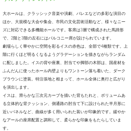
大ホールは、クラッシック音楽や演劇、バレエなどの多彩な演目の
ほか、大規模な大会や集会、市民の文化芸術活動など、様々なニー
ズに対応できる多機能ホールです。客席は3層で構成された馬蹄形
で、2階と3階の左右にはバルコニー席が設けられています。
劇場らしく華やかに空間を彩るイスの赤色は、全部で4種類です。上
階に行くほど明るくなるようグラデーションを描きながらランダム
に配しました。イスの背や座裏、肘当てや脚部の木部は、国産材を
ふんだんに使ったホール内壁よりもワントーン落ち着いた、ダーク
ブラウンに塗装。特注張地と相まって、ホール全体に奥行と広がり
を演出します。
イスは、滑らかな三次元カーブを描いた背もたれと、ボリュームあ
る立体的な背クッション、側通路の肘当て下に設けられた半月形に
近いパネルなど、曲線が多く用いられた装いが印象的です。緩やか
なアールの座席配置と調和して、柔らかな印象をもたらしていま
す。