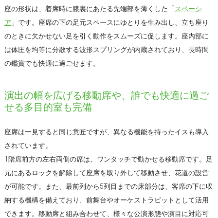
座の形状は、着席時に膝裏にあたる先端部を薄くした「
スペーシ
ア
」です。座席の下の足元スペースにゆとりを生み出し、立ち座り
のときに欠かせない足を引く動作をスムーズに促します。座内部に
は体圧を均等に分散する波形スプリングが内蔵されており、長時間
の鑑賞でも快適に過ごせます。
演出の幅を広げる移動席や、誰でも快適に過ご
せる多目的室も完備
座席は一見すると同じ意匠ですが、異なる機能を持ったイスも導入
されています。
1階席前方の左右両側の席は、ワンタッチで動かせる移動席です。足
元にあるロックを解除して座席を取り外して移動させ、花道の設営
が可能です。また、最前列から5列目までの床部分は、客席の下に収
納する機構を備えており、前舞台やオーケストラピットとして活用
できます。移動席と組み合わせて、様々な公演形態や演目に対応可