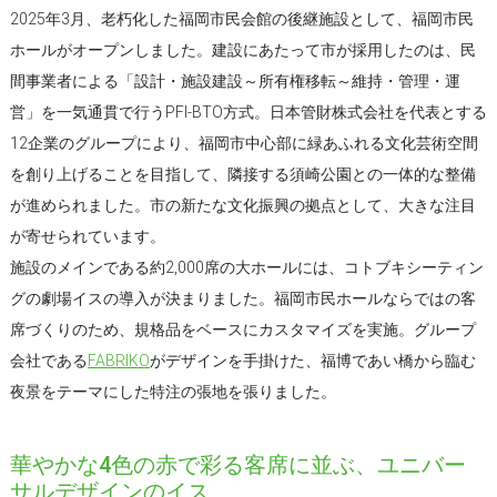
2025年3月、老朽化した福岡市民会館の後継施設として、福岡市民
ホールがオープンしました。建設にあたって市が採用したのは、民
間事業者による「設計・施設建設～所有権移転～維持・管理・運
営」を一気通貫で行うPFI-BTO方式。日本管財株式会社を代表とする
12企業のグループにより、福岡市中心部に緑あふれる文化芸術空間
を創り上げることを目指して、隣接する須崎公園との一体的な整備
が進められました。市の新たな文化振興の拠点として、大きな注目
が寄せられています。
施設のメインである約2,000席の大ホールには、コトブキシーティン
グの劇場イスの導入が決まりました。福岡市民ホールならではの客
席づくりのため、規格品をベースにカスタマイズを実施。グループ
会社である
FABRIKO
がデザインを手掛けた、福博であい橋から臨む
夜景をテーマにした特注の張地を張りました。
華やかな4色の赤で彩る客席に並ぶ、ユニバー
サルデザインのイス