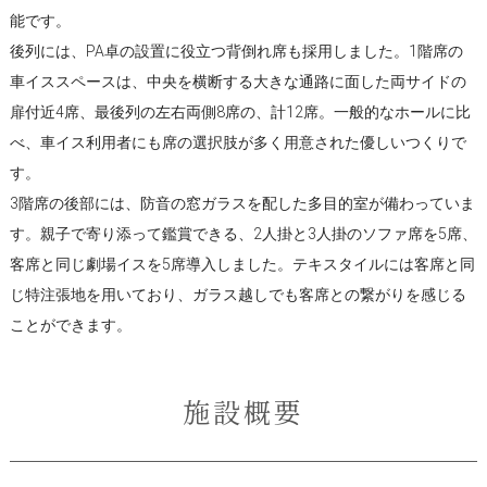
能です。
後列には、PA卓の設置に役立つ背倒れ席も採用しました。1階席の
車イススペースは、中央を横断する大きな通路に面した両サイドの
扉付近4席、最後列の左右両側8席の、計12席。一般的なホールに比
べ、車イス利用者にも席の選択肢が多く用意された優しいつくりで
す。
3階席の後部には、防音の窓ガラスを配した多目的室が備わっていま
す。親子で寄り添って鑑賞できる、2人掛と3人掛のソファ席を5席、
客席と同じ劇場イスを5席導入しました。テキスタイルには客席と同
じ特注張地を用いており、ガラス越しでも客席との繋がりを感じる
ことができます。
施設概要