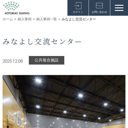
ログイン
お問い合わせ
ホーム
>
納入事例
>
納入事例一覧
>
みなよし交流センター
みなよし交流センター
公共複合施設
2025.12.08