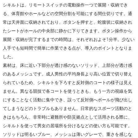
シキルトは、リモートスイッチの電動操作一つで展開・収納でき
る、体育館やホールなどの空間分割を可能にする間仕切りです。通
常は天井面に収納されており、ボタンを押すと、蛇腹状に収納され
たシートがホールの中央部に静かに下りてきます。ボタン操作から
展開・収納が完了するまでの時間は、それぞれおよそ1分半。少ない
人手でも短時間で簡単に作業できる点が、導入のポイントとなりま
した。
素材は、床に近い下部分が透け感のないソリッド、上部分が透け感
のあるメッシュです。成人男性の平均身長より高い位置で切り替え
られているため、シキルトを下ろすと反対側のコートの様子は見え
ません。異なる競技で各コートを使うときも、もう一方の視線を気
にすることなく活動に集中でき、誤って反対側へボールが飛び出し
てしまうなどのトラブルもありません。日常的なスポーツ活動のと
きはもちろん、非常時に避難所や防災拠点として活用される際に、
シキルトを使って男女の居場所を分けるなどの使い方も可能です。
ソリッドは明るいブルー、メッシュは薄いグレーで、重さを感じな