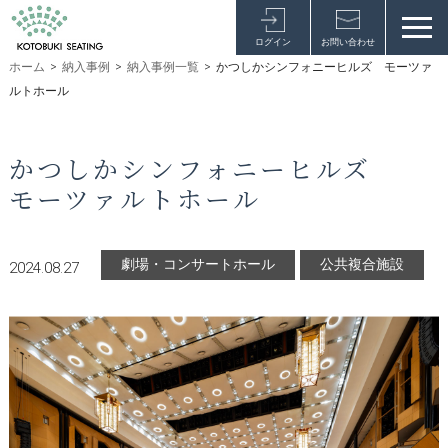
ログイン
お問い合わせ
ホーム
>
納入事例
>
納入事例一覧
>
かつしかシンフォニーヒルズ モーツァ
ルトホール
かつしかシンフォニーヒルズ
モーツァルトホール
劇場・コンサートホール
公共複合施設
2024.08.27