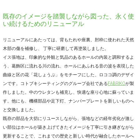
既存のイメージを踏襲しながら図った、永く使
い続けるためのリニューアル
リニューアルにあたっては、背もたれや座裏、肘枠に使われた天然
木部の傷を補修し、 丁寧に研磨して再塗装しました。
イス張地は、印象的な外観と気品のあるホールの内装と調和するよ
う、葛飾区に流れる川の流れ、ホールにあふれる音の波を表現した
曲線と区の花「花しょうぶ」をモチーフにした、ロココ調のデザイ
ンです。コトブキシーティングのグループ会社である
FABRIKO
が製
作しました。中のウレタンも補充し、快適な座り心地に蘇っていま
す。他にも、機構部品や足下灯、ナンバープレートを新しいものへ
と交換しました。
既存の部品を大切にリユースしながら、張地などの経年劣化が激し
い部位はホールが築き上げてきたイメージを丁寧に引き継ぎながら
更新することで、これまでの歴史と新しい時代が融合したホールへ