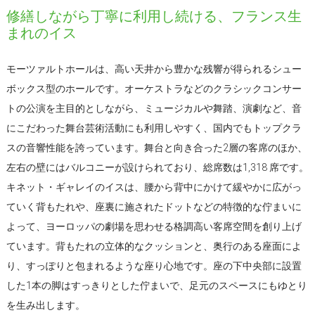
修繕しながら丁寧に利用し続ける、フランス生
まれのイス
モーツァルトホールは、高い天井から豊かな残響が得られるシュー
ボックス型のホールです。オーケストラなどのクラシックコンサー
トの公演を主目的としながら、ミュージカルや舞踏、演劇など、音
にこだわった舞台芸術活動にも利用しやすく、国内でもトップクラ
スの音響性能を誇っています。舞台と向き合った2層の客席のほか、
左右の壁にはバルコニーが設けられており、総席数は1,318 席です。
キネット・ギャレイのイスは、腰から背中にかけて緩やかに広がっ
ていく背もたれや、座裏に施されたドットなどの特徴的な佇まいに
よって、ヨーロッパの劇場を思わせる格調高い客席空間を創り上げ
ています。背もたれの立体的なクッションと、奥行のある座面によ
り、すっぽりと包まれるような座り心地です。座の下中央部に設置
した1本の脚はすっきりとした佇まいで、足元のスペースにもゆとり
を生み出します。