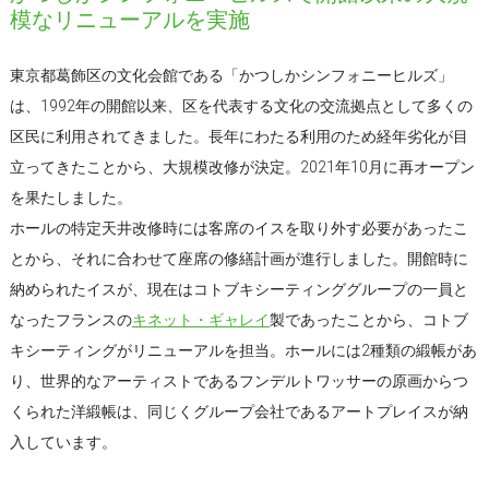
模なリニューアルを実施
東京都葛飾区の文化会館である「かつしかシンフォニーヒルズ」
は、1992年の開館以来、区を代表する文化の交流拠点として多くの
区民に利用されてきました。長年にわたる利用のため経年劣化が目
立ってきたことから、大規模改修が決定。2021年10月に再オープン
を果たしました。
ホールの特定天井改修時には客席のイスを取り外す必要があったこ
とから、それに合わせて座席の修繕計画が進行しました。開館時に
納められたイスが、現在はコトブキシーティンググループの一員と
なったフランスの
キネット・ギャレイ
製であったことから、コトブ
キシーティングがリニューアルを担当。ホールには2種類の緞帳があ
り、世界的なアーティストであるフンデルトワッサーの原画からつ
くられた洋緞帳は、同じくグループ会社であるアートプレイスが納
入しています。