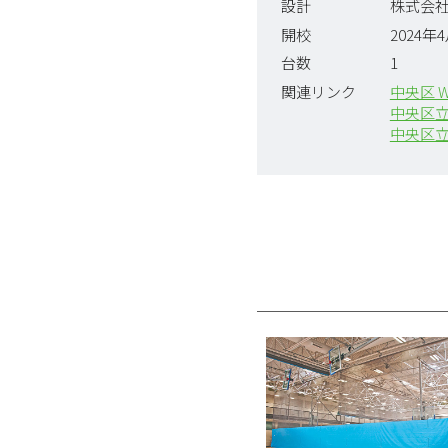
設計
株式会社
開校
2024年
台数
1
関連リンク
中央区 
中央区立
中央区立