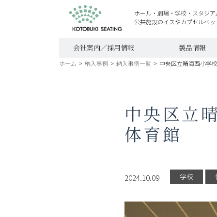
ホール・劇場・学校・スタジア
公共施設のイスやカプセルベッ
会社案内／採用情報
製品情報
ホーム
>
納入事例
>
納入事例一覧
>
中央区立晴海西小学
中央区立
体育館
学校
2024.10.09