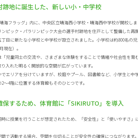
村跡地に誕生した、新しい小・中学校
た「晴海フラッグ」内に、中央区立晴海西小学校・晴海西中学校が開校し
オリンピック・パラリンピック大会の選手村跡地を住戸として整備した再
丁目に新たな小学校と中学校が設立されました。小学校は約800名の児
4月現在）。
舎は「児童同士の交流や、さまざまな体験をすることで情緒や社会性を育
取り入れた明るく開放的な空間が広がっています。
かでエリアを分けていますが、校庭やプール、図書館など、小学生と中
2～4階に位置する体育館もそのひとつです。
保するため、体育館に「SIKIRUTO」を導入
同時に授業を行うことが想定されたため、「安全性」と「使いやすさ」
空間で活動する場合、空間を仕切ることが安全性の確保につながります