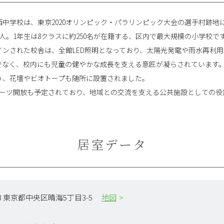
中学校は、東京2020オリンピック・パラリンピック大会の選手村跡地
0人。1年生は8クラスに約250名が在籍する、区内で最大規模の小学校で
インされた校舎は、全館LED照明となっており、太陽光発電や雨水再利
でなく、校内にも児童の健やかな成長を支える意匠が凝らされています
う、花壇やビオトープも随所に設置されました。
スポーツ開放も予定されており、地域との交流を支える公共施設としての
居室データ
053 東京都中央区晴海5丁目3-5
地図