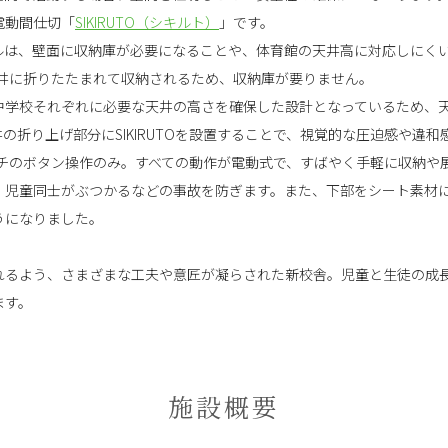
電動間仕切「
SIKIRUTO（シキルト）
」です。
ルは、壁面に収納庫が必要になることや、体育館の天井高に対応しにく
物の天井に折りたたまれて収納されるため、収納庫が要りません。
中学校それぞれに必要な天井の高さを確保した設計となっているため、
の折り上げ部分にSIKIRUTOを設置することで、視覚的な圧迫感や違
ンタッチのボタン操作のみ。すべての動作が電動式で、すばやく手軽に収納
、児童同士がぶつかるなどの事故を防ぎます。また、下部をシート素材
うになりました。
れるよう、さまざまな工夫や意匠が凝らされた新校舎。児童と生徒の成
ます。
施設概要