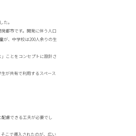
ました。
開発都市です。開発に伴う人口
童が、中学校は200人余りの生
む」ことをコンセプトに設計さ
学生が共有で利用するスペース
に配慮できる工夫が必要でし
。そこで導入されたのが、広い