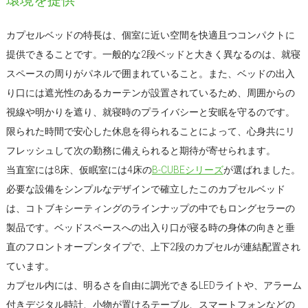
カプセルベッドの特長は、個室に近い空間を快適且つコンパクトに
提供できることです。一般的な2段ベッドと大きく異なるのは、就寝
スペースの周りがパネルで囲まれていること。また、ベッドの出入
り口には遮光性のあるカーテンが設置されているため、周囲からの
視線や明かりを遮り、就寝時のプライバシーと安眠を守るのです。
限られた時間で安心した休息を得られることによって、心身共にリ
フレッシュして次の勤務に備えられると期待が寄せられます。
当直室には8床、仮眠室には4床の
B-CUBEシリーズ
が選ばれました。
必要な設備をシンプルなデザインで確立したこのカプセルベッド
は、コトブキシーティングのラインナップの中でもロングセラーの
製品です。ベッドスペースへの出入り口が寝る時の身体の向きと垂
直のフロントオープンタイプで、上下2段のカプセルが連結配置され
ています。
カプセル内には、明るさを自由に調光できるLEDライトや、アラーム
付きデジタル時計、小物が置けるテーブル、スマートフォンなどの