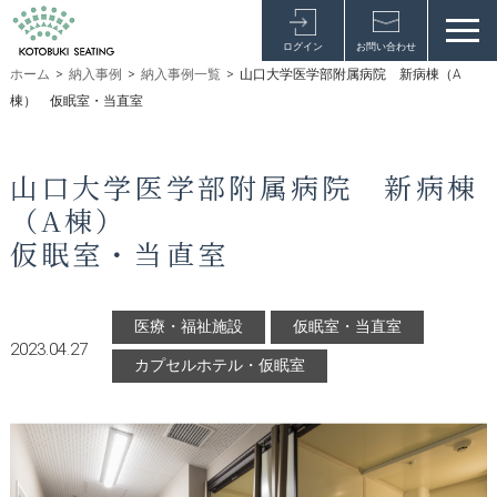
ログイン
お問い合わせ
ホーム
>
納入事例
>
納入事例一覧
>
山口大学医学部附属病院 新病棟（A
棟） 仮眠室・当直室
山口大学医学部附属病院 新病棟
（A棟）
仮眠室・当直室
医療・福祉施設
仮眠室・当直室
2023.04.27
カプセルホテル・仮眠室