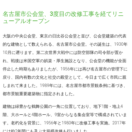
名古屋市公会堂、3度目の改修工事を経てリニ
ューアルオープン
大阪の中央公会堂、東京の日比谷公会堂と並び、公会堂建築の代表
的な建物として数えられる、名古屋市公会堂。その誕生は、1930年
10月に遡ります。第二次世界大戦中には防空部隊の司令部が置か
れ、戦後は米国空軍の娯楽・厚生施設となり、公会堂の機能が全面
停止した時期もありましたが、1956年には再び名古屋市の管理下に
戻り、国内有数の文化と社交の殿堂として、今日まで広く市民に親
しまれて来ました。1989年には、名古屋市都市景観条例に基づき、
都市景観重要建築物に指定されました。
建物は緑豊かな鶴舞公園の一角に位置しており、地下1階・地上4
階、大ホールと4階ホール、9室からなる集会室等で構成されていま
す。老朽化を背景に、1956年と1980年に改修工事を実施。2017年
には約2年間にも及ぶ大規模改修も行いました。