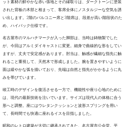
ット素材の鮮やかな赤い張地とその縁取りは、ダークトーンに塗装
された背板の木部と相まって、客席全体にノスタルジーな空気を誘
い出します。2階のバルコニー席と3階席は、段差が高い階段状のた
め、ハイバック仕様です。
名古屋市のマルハチマークが入った脚部は、当時は鋳物製でした
が、今回はアルミダイキャストに変更。細身で曲線的な形をしてい
ますが、丈夫で安定感があります。肘当は、触感が繊細な指先に触
れること重視して、天然木で形成しました。腕を置きやすいように
面は緩やかな弧を描いており、先端は自然と指先がかかるように丸
みを帯びています。
竣工時のデザインを復活させる一方で、機能性や座り心地のために
は、現代の最新技術を注いでいます。サイズは現代人の体格に合う
形へと調整。座にはウレタンクッションと波形スプリングを用い
て、長時間でも快適に座れるイスを目指しました。
昭和のレトロ建築が大切に継承されてきた、名古屋市公会堂。平