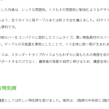
とした内装は、シックな雰囲気。イスもその雰囲気に馴染むようなデザ
るよう、全てのイスに背テーブルまたは肘メモ台を備えました。A3サイ
も便利です。
収納カバーをコンパクトに設計したスリムタイプ。黒い樹脂素材のカバ
す。テーブルの天板面を黒色にしたことで、イス全体に統一感が生まれ
イスは、スタンダードタイプのイスよりもわずかに背もたれの角度を前
サポートするだけでなく、着席者の背筋が自然と伸びるため、講堂全体
な特別席
講堂としては珍しい特別席を設けました。場所は、1階席の中央部と2階