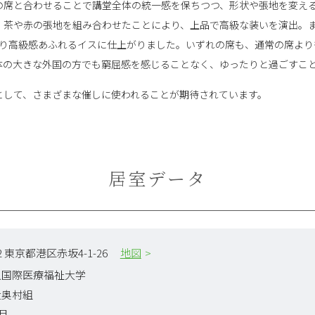
の席と合わせることで講堂全体の統一感を保ちつつ、形状や張地を変え
、茶や赤の張地を組み合わせたことにより、上品で高級な装いを演出。
り高級感あふれるイスに仕上がりました。いずれの席も、通常の席よりも
体の大きな外国の方でも窮屈感を感じることなく、ゆったりと過ごすこ
として、さまざまな催しに使われることが期待されています。
居室データ
402 東京都港区赤坂4-1-26
地図
人国際医療福祉大学
社奥村組
4月