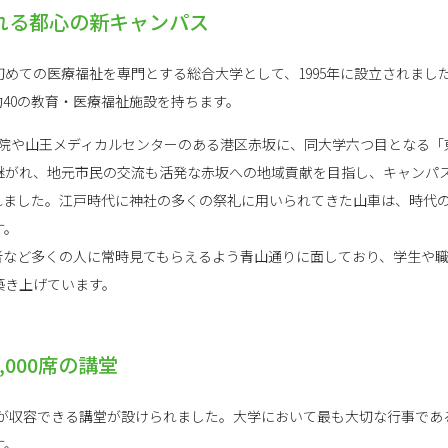
れる都心の新キャンパス
めての医療福祉を専門とする総合大学として、1995年に設立されまし
40の教育・医療福祉施設を持ちます。
王病院や山王メディカルセンターのある港区赤坂に、同大学六つ目となる
継がれ、地元市民の交流も活発な赤坂への地域貢献を目指し、キャンパ
れました。江戸時代に神社の多くの祭礼に用いられてきた山車は、時代
す。
者など多くの人に常時見てもらえるよう青山通りに面しており、学生や
築き上げています。
000席の講堂
00人が収容できる講堂が設けられました。大学において最も大切な行事で
す。