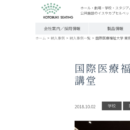
ホール・劇場・学校・スタジア
公共施設のイスやカプセルベッ
会社案内／採用情報
製品情報
ホーム
>
納入事例
>
納入事例一覧
>
国際医療福祉大学 東
国際医療福
講堂
学校
2018.10.02