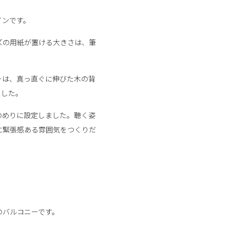
インです。
ズの用紙が置ける大きさは、筆
ーは、真っ直ぐに伸びた木の背
ました。
のめりに設定しました。聴く姿
に緊張感ある雰囲気をつくりだ
のバルコニーです。