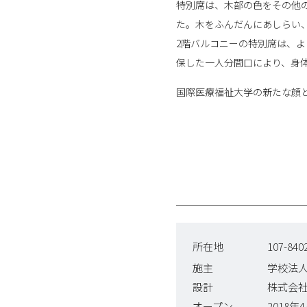
特別席は、木部の色をその他
た。木をふんだんにあしらい
2階バルコニーの特別席は、よ
保した一人分間口により、身
国際医療福祉大学の新たな顔
所在地
107-8
施主
学校法
設計
株式会
オープン
2018年