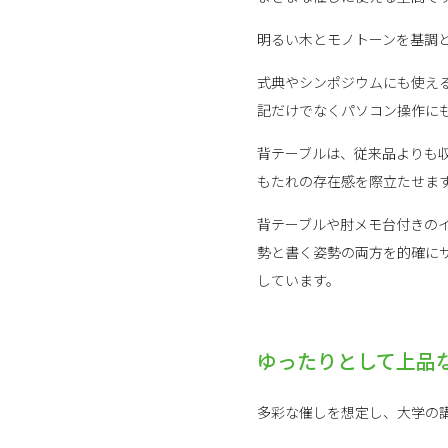
明るい木とモノトーンを基調
式典やシンポジウムにも使え
記だけでなくパソコン操作に
背テーブルは、従来品よりも
もたれの存在感を際立たせま
背テーブルや肘メモ台付きの
勢と書く姿勢の両方を的確に
しています。
ゆったりとして上品
多彩な催しを想定し、大学の