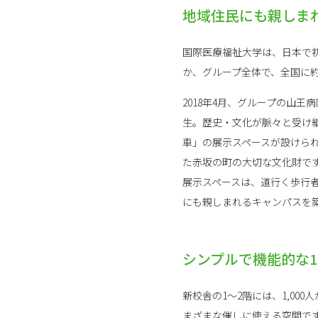
地域住民にも親しま
国際医療福祉大学は、日本で初
か、グループ全体で、全国に約
2018年4月、グループの山
生。歴史・文化が脈々と受け
車」の展示スペースが設けら
た赤坂の町の大切な文化財で
展示スペースは、道行く歩行
にも親しまれるキャンパスを
シンプルで機能的な1,
新校舎の1～2階には、1,0
まざまな催しに使える空間で