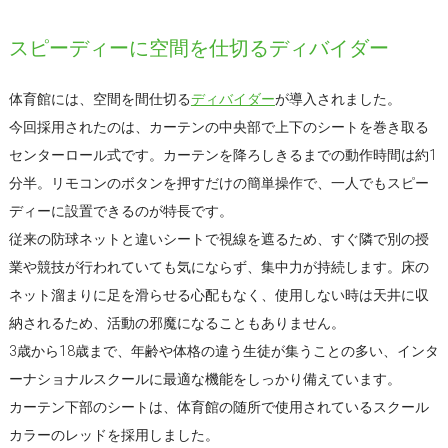
スピーディーに空間を仕切るディバイダー
体育館には、空間を間仕切る
ディバイダー
が導入されました。
今回採用されたのは、カーテンの中央部で上下のシートを巻き取る
センターロール式です。カーテンを降ろしきるまでの動作時間は約1
分半。リモコンのボタンを押すだけの簡単操作で、一人でもスピー
ディーに設置できるのが特長です。
従来の防球ネットと違いシートで視線を遮るため、すぐ隣で別の授
業や競技が行われていても気にならず、集中力が持続します。床の
ネット溜まりに足を滑らせる心配もなく、使用しない時は天井に収
納されるため、活動の邪魔になることもありません。
3歳から18歳まで、年齢や体格の違う生徒が集うことの多い、インタ
ーナショナルスクールに最適な機能をしっかり備えています。
カーテン下部のシートは、体育館の随所で使用されているスクール
カラーのレッドを採用しました。