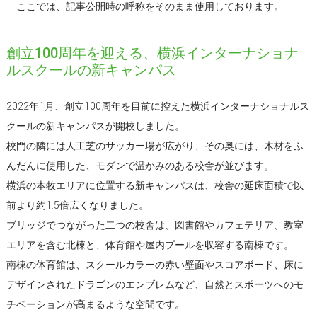
ここでは、記事公開時の呼称をそのまま使用しております。
創立100周年を迎える、横浜インターナショナ
ルスクールの新キャンパス
2022年1月、創立100周年を目前に控えた横浜インターナショナルス
クールの新キャンパスが開校しました。
校門の隣には人工芝のサッカー場が広がり、その奥には、木材をふ
んだんに使用した、モダンで温かみのある校舎が並びます。
横浜の本牧エリアに位置する新キャンパスは、校舎の延床面積で以
前より約1.5倍広くなりました。
ブリッジでつながった二つの校舎は、図書館やカフェテリア、教室
エリアを含む北棟と、体育館や屋内プールを収容する南棟です。
南棟の体育館は、スクールカラーの赤い壁面やスコアボード、床に
デザインされたドラゴンのエンブレムなど、自然とスポーツへのモ
チベーションが高まるような空間です。