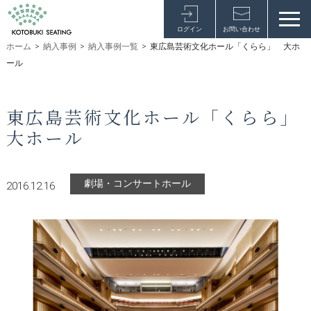
ログイン
お問い合わせ
ホーム
>
納入事例
>
納入事例一覧
>
東広島芸術文化ホール「くらら」 大ホ
ール
東広島芸術文化ホール「くらら」
大ホール
劇場・コンサートホール
2016.12.16