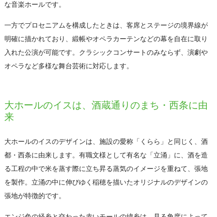
な音楽ホールです。
一方でプロセニアムを構成したときは、客席とステージの境界線が
明確に描かれており、緞帳やオペラカーテンなどの幕を自在に取り
入れた公演が可能です。クラシックコンサートのみならず、演劇や
オペラなど多様な舞台芸術に対応します。
大ホールのイスは、酒蔵通りのまち・西条に由
来
大ホールのイスのデザインは、施設の愛称「くらら」と同じく、酒
都・西条に由来します。有職文様として有名な「立涌」に、酒を造
る工程の中で米を蒸す際に立ち昇る蒸気のイメージを重ねて、張地
を製作。立涌の中に伸びゆく稲穂を描いたオリジナルのデザインの
張地が特徴的です。
エンジ色の経糸と交わった赤いモールの緯糸は、見る角度によって