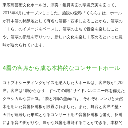
東広島芸術文化ホールは、演奏・鑑賞両面の環境充実を図って、
2016年4月にオープンしました。施設の愛称「くらら」は、ホール
が日本酒の銘醸地として有名な酒都・西条にあることから、酒蔵の
「くら」のイメージをベースに、酒蔵のまちで音楽を楽しむこと
や、酒蔵の伝統を守りつつ、新しい文化を楽しく広めるといった意
味が込められています。
4層の客席から成る本格的なコンサートホール
コトブキシーティングがイスを納入した大ホールは、客席数が1,206
席。客席は4層からなり、すべての層にサイドバルコニー席を備えた
クラシカルな雰囲気。1階と2階の壁面には、それぞれレンガと天然
木を用いた音響反射板が設置されました。また、舞台と客席の壁・
天井が連続した形式となるコンサート用の音響反射板も備え、反射
による音の拡がりや、豊かな残響を堪能することができる、本格的