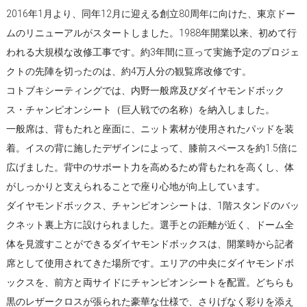
2016年1月より、同年12月に迎える創立80周年に向けた、東京ドー
ムのリニューアルがスタートしました。1988年開業以来、初めて行
われる大規模な改修工事です。約3年間に亘って実施予定のプロジェ
クトの先陣を切ったのは、約4万人分の観覧席改修です。
コトブキシーティングでは、内野一般席及びダイヤモンドボック
ス・チャンピオンシート（巨人戦での名称）を納入しました。
一般席は、背もたれと座面に、ニット素材が使用されたパッドを装
着。イスの背に施したデザインによって、膝前スペースを約1.5倍に
広げました。背中のサポート力を高めるため背もたれを高くし、体
がしっかりと支えられることで座り心地が向上しています。
ダイヤモンドボックス、チャンピオンシートは、1階スタンドのバッ
クネット裏上方に設けられました。選手との距離が近く、ドーム全
体を見渡すことができるダイヤモンドボックスは、開業時から記者
席として使用されてきた場所です。エリアの中央にダイヤモンドボ
ックスを、前方と両サイドにチャンピオンシートを配置。どちらも
黒のレザークロスが張られた豪華な仕様で、さりげなく彩りを添え