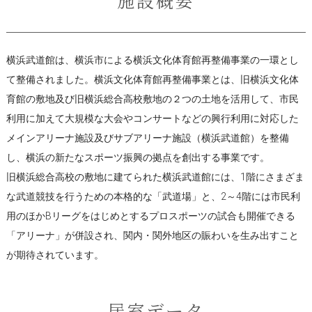
横浜武道館は、横浜市による横浜文化体育館再整備事業の一環とし
て整備されました。横浜文化体育館再整備事業とは、旧横浜文化体
育館の敷地及び旧横浜総合高校敷地の２つの土地を活用して、市民
利用に加えて大規模な大会やコンサートなどの興行利用に対応した
メインアリーナ施設及びサブアリーナ施設（横浜武道館）を整備
し、横浜の新たなスポーツ振興の拠点を創出する事業です。
旧横浜総合高校の敷地に建てられた横浜武道館には、1階にさまざま
な武道競技を行うための本格的な「武道場」と、2～4階には市民利
用のほかBリーグをはじめとするプロスポーツの試合も開催できる
「アリーナ」が併設され、関内・関外地区の賑わいを生み出すこと
が期待されています。
居室データ