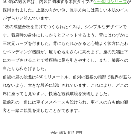
503席の観客席は、内装に調和する木質タイプの
NP-8000シリーズ
が
採用されました。上座の向かい側、長手方向には美しい木肌のイス
がずらりと並んでいます。
1枚の成型合板を曲げてつくられたイスは、シンプルなデザインで
す。着席時の身体にしっかりとフィットするよう、背にはわずかに
三次元カーブを付ました。背にもたれかかると心地よく後方にたわ
むベンディング機能が、座り心地をさらに高めます。座の先端は下
にカーブさせることで着座時に足を引きやすくし、また、膝裏への
当たりも和らげました。
前後の席の段差は450ミリメートル。前列の観客の頭部で視界が遮ら
れないよう、大きな段差に設計されています。これにより、どこの
席に座っても見やすい、快適な観戦環境を実現しました。
最前列の一角には車イススペースも設けられ、車イスの方も他の観
客と一緒に観覧を楽しむことができます。
施設概要