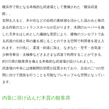
横浜市で初となる本格的な武道場として整備された「横浜武道
館」。
玄関を入ると、木や石などの自然の素材感を活かした温かみと格式
ある内装のエントランスホールが広がります。木調のルーバーを施
した天井をはじめとした繊細な意匠により、建物のコンセプトであ
る武道の伝統と和の趣を感じることのできる空間で利用者を迎え入
れます。その先に、柔道・剣道に加え、なぎなた・空手・合気道・
少林寺拳法・太極拳などさまざまな武道で利用することができる、
約500席の観客席を備える本格的な武道場が設けられました。
武道場の中央には移動間仕切壁が設置されており、左右の二つの空
間に分けて競技を行うことも可能なフレキシブルな空間となってい
ます。
内装に溶け込んだ木質の観客席