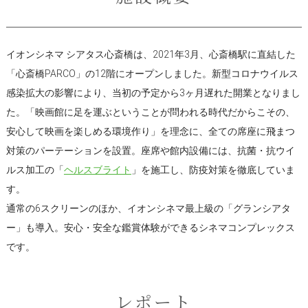
イオンシネマ シアタス心斎橋は、2021年3月、心斎橋駅に直結した
「心斎橋PARCO」の12階にオープンしました。新型コロナウイルス
感染拡大の影響により、当初の予定から3ヶ月遅れた開業となりまし
た。「映画館に足を運ぶということが問われる時代だからこその、
安心して映画を楽しめる環境作り」を理念に、全ての席座に飛まつ
対策のパーテーションを設置。座席や館内設備には、抗菌・抗ウイ
ルス加工の「
ヘルスブライト
」を施工し、防疫対策を徹底していま
す。
通常の6スクリーンのほか、イオンシネマ最上級の「グランシアタ
ー」も導入。安心・安全な鑑賞体験ができるシネマコンプレックス
です。
レポート