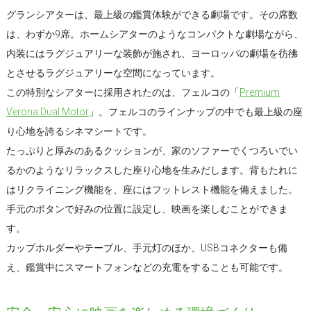
グランシアターは、最上級の鑑賞体験ができる劇場です。その席数
は、わずか9席。ホームシアターのようなコンパクトな劇場ながら、
内装にはラグジュアリーな装飾が施され、ヨーロッパの劇場を彷彿
とさせるラグジュアリーな空間になっています。
この特別なシアターに採用されたのは、フェルコの「
Premium
Verona Dual Motor
」。フェルコのラインナップの中でも最上級の座
り心地を誇るシネマシートです。
たっぷりと厚みのあるクッションが、家のソファーでくつろいでい
るかのようなリラックスした座り心地を生みだします。背もたれに
はリクライニング機能を、座にはフットレスト機能を備えました。
手元のボタンで好みの位置に設定し、映画を楽しむことができま
す。
カップホルダーやテーブル、手元灯のほか、USBコネクターも備
え、鑑賞中にスマートフォンなどの充電をすることも可能です。