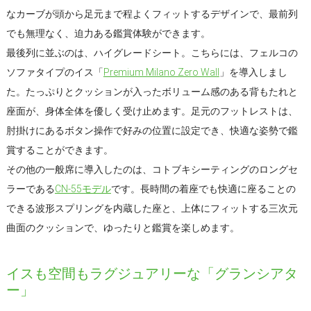
なカーブが頭から足元まで程よくフィットするデザインで、最前列
でも無理なく、迫力ある鑑賞体験ができます。
最後列に並ぶのは、ハイグレードシート。こちらには、フェルコの
ソファタイプのイス「
Premium Milano Zero Wall
」を導入しまし
た。たっぷりとクッションが入ったボリューム感のある背もたれと
座面が、身体全体を優しく受け止めます。足元のフットレストは、
肘掛けにあるボタン操作で好みの位置に設定でき、快適な姿勢で鑑
賞することができます。
その他の一般席に導入したのは、コトブキシーティングのロングセ
ラーである
CN-55モデル
です。長時間の着座でも快適に座ることの
できる波形スプリングを内蔵した座と、上体にフィットする三次元
曲面のクッションで、ゆったりと鑑賞を楽しめます。
イスも空間もラグジュアリーな「グランシアタ
ー」