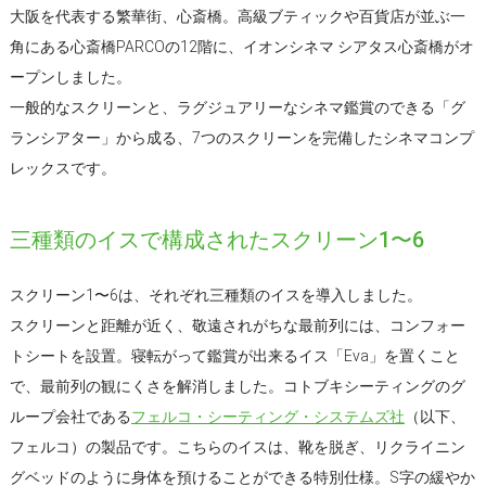
大阪を代表する繁華街、心斎橋。高級ブティックや百貨店が並ぶ一
角にある心斎橋PARCOの12階に、イオンシネマ シアタス心斎橋がオ
ープンしました。
一般的なスクリーンと、ラグジュアリーなシネマ鑑賞のできる「グ
ランシアター」から成る、7つのスクリーンを完備したシネマコンプ
レックスです。
三種類のイスで構成されたスクリーン1〜6
スクリーン1〜6は、それぞれ三種類のイスを導入しました。
スクリーンと距離が近く、敬遠されがちな最前列には、コンフォー
トシートを設置。寝転がって鑑賞が出来るイス「Eva」を置くこと
で、最前列の観にくさを解消しました。コトブキシーティングのグ
ループ会社である
フェルコ・シーティング・システムズ社
（以下、
フェルコ）の製品です。こちらのイスは、靴を脱ぎ、リクライニン
グベッドのように身体を預けることができる特別仕様。S字の緩やか