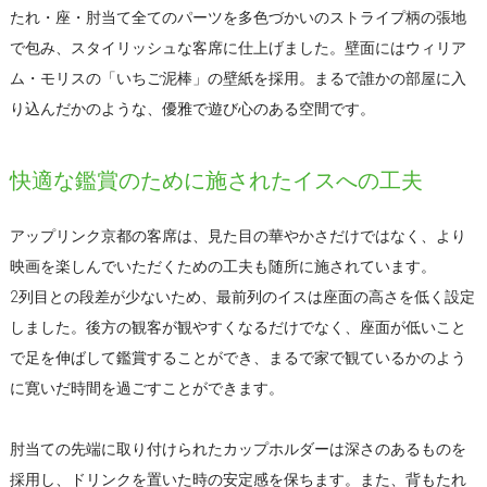
たれ・座・肘当て全てのパーツを多色づかいのストライプ柄の張地
で包み、スタイリッシュな客席に仕上げました。壁面にはウィリア
ム・モリスの「いちご泥棒」の壁紙を採用。まるで誰かの部屋に入
り込んだかのような、優雅で遊び心のある空間です。
快適な鑑賞のために施されたイスへの工夫
アップリンク京都の客席は、見た目の華やかさだけではなく、より
映画を楽しんでいただくための工夫も随所に施されています。
2列目との段差が少ないため、最前列のイスは座面の高さを低く設定
しました。後方の観客が観やすくなるだけでなく、座面が低いこと
で足を伸ばして鑑賞することができ、まるで家で観ているかのよう
に寛いだ時間を過ごすことができます。
肘当ての先端に取り付けられたカップホルダーは深さのあるものを
採用し、ドリンクを置いた時の安定感を保ちます。また、背もたれ