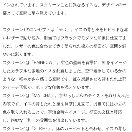
インされています。スクリーンごとに異なるイスも、デザインの一
部として空間に華を添えています。
スクリーン1のコンセプトは「RED」。イスの背と座をビビッドな赤
いレザーで貼り包み、肘当てはブラックでモダンな印象に仕立てま
した。レザーの色に合わせて赤く塗られた後方の壁面が、空間を鮮
やかに彩ります。
スクリーン2は「RAINBOW」。空色の壁面を背景に、虹をイメージ
したカラフルな張地のイスを配置しました。空中遊泳しているかの
ような、軽やかさを感じる空間です。虹を想起させる背もたれ上部
のアーチ形状が、ポップな印象を添えています。
スクリーン3は「MATCHA」。京都らしい和のテイストを取り入れた
内装です。イスの背もたれと座を抹茶に見立て、肘当てには小豆の
色を取り入れることで、宇治金時をイメージ。壁面の文様と呼応
し、絶妙な「和」の雰囲気を演出しています。
スクリーン4は「STRIPE」。床のカーペットと合わせ、イスの背も