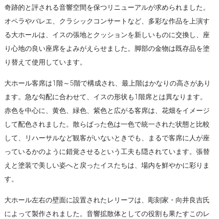
奇跡的と評される音響空間を保つリニューアルが求められました。
オペラやバレエ、クラシックコンサートなど、多彩な作品を上演す
る大ホールは、イスの張地とクッションを新しいものに交換し、座
り心地の良い座席をよみがえらせました。脚部の金物は既存品を塗
り替えて使用しています。
大ホール客席は1階～5階で構成され、最上階はかなりの高さがあり
ます。急な勾配に合わせて、イスの形状も1階席とは異なります。
赤色を中心に、黄色、緑色、紫色と広がる客席は、花畑をイメージ
して配色されました。散らばった色は一色で統一された状態と比較
して、リハーサルなど観客がいないときでも、まるで客席に人が座
っているかのように錯覚させるという工夫も隠されています。張替
えと塗装で美しい姿へと戻ったイスたちは、場内を鮮やかに彩りま
す。
大ホール左右の壁面に設置されたレリーフは、彫刻家・向井良吉氏
によって製作されました。音響拡散体としての役割も果たすこのレ