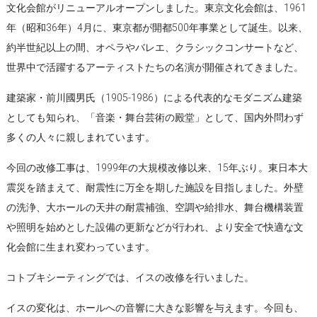
文化会館がリニューアルオープンしました。東京文化会館は、1961
年（昭和36年）4月に、東京都が開都500年事業として誕生。以来、
約半世紀以上の間、オペラやバレエ、クラシックコンサートなど、
世界中で活躍するアーティストたちの名演が開催されてきました。
建築家・前川國男氏（1905-1986）による代表的なモダニズム建築
としても知られ、「音楽・舞台芸術の殿堂」として、国内外問わず
多くの人々に親しまれています。
今回の改修工事は、1999年の大規模改修以来、15年ぶり。東日本大
震災を踏まえて、耐震性に万全を期した施設を目指しました。外壁
の洗浄、大ホールの天井の耐震補強、空調や給排水、舞台機構装置
や照明を始めとした設備の更新などが行われ、より安全で快適な文
化会館に生まれ変わっています。
コトブキシーティングでは、イスの改修を行いました。
イスの変化は、ホールへの音響に大きな影響を与えます。今回も、