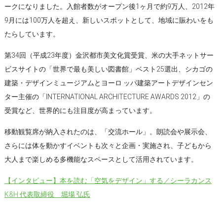
ークになりました。入館者数がオープン後1ヶ月で約9万人、2012年
9月には100万人を超え、新しいスポットとして、地域に賑わいをも
たらしています。
第34回（平成23年度）金沢都市美文化賞受賞、米の大手ネットサー
ビスサイトの「世界で最も美しい図書館」ベスト25選出、シカゴの
建築・デザインミュージアムとヨーロ ッパ建築アートデザインセン
ター主催の「INTERNATIONAL ARCHITECTURE AWARDS 2012」の
受賞など、世界的にも注目度が高まっています。
移動観覧席が納入されたのは、「交流ホール」。朗読会や展示会、
さらには体を動かすイベントも次々と企画・実施され、子どもから
大人まで楽しめる多機能なスペースとして活用されています。
【インタビュー】本を読む「空気をデザイン」する／シーラカンス
K&H 代表取締役 堀場 弘氏