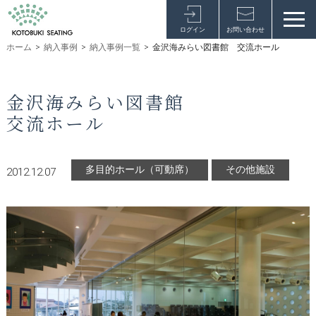
ログイン
お問い合わせ
ホーム
>
納入事例
>
納入事例一覧
>
金沢海みらい図書館 交流ホール
金沢海みらい図書館
交流ホール
多目的ホール（可動席）
その他施設
2012.12.07